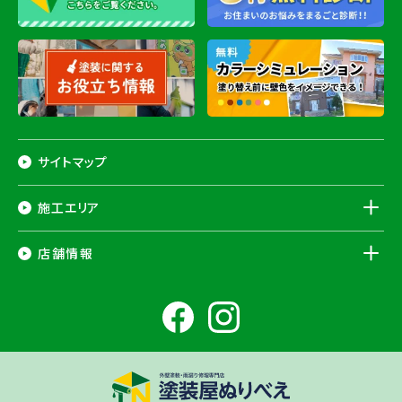
サイトマップ
施工エリア
千葉県
店舗情報
香取市
・香取郡（
多古町
、
東庄町
、
神崎町
）・
銚子市
・
旭市
・
匝瑳市
・
成
田市
・
富里市
・
佐倉市
・
千葉市若葉区
（※）・
稲毛区
（※）・
中央区
千葉県
（※）・
四街道市
・
八街市
・
東金市
・
山武市
・山武郡（
横芝光町
、
芝山
成田ショールーム店
町
）
大網白里市
・
九十九里町
・
茂原市
・
白子町
・
長生村
・
柏市
・
我孫子
住所
千葉県成田市土屋724-2
市
・
白井市
（※）・印旛郡（
酒々井町
）・
印西市
※一部地域を除きます。予めご了承ください。
茨城県