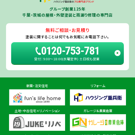
千葉若葉ショールーム店
牛久市
・
つくば市
（※）・
つくばみらい市
・
龍ヶ崎市
・
土浦市
（※）・
取手
グループ創業125年
住所
千葉県千葉市若葉区殿台町80-3
市
・
守谷市
・
稲敷市
（※）・
行方市
・
潮来市
・
鹿嶋市
・
神栖市
・
阿見町
・
千葉・茨城の屋根・外壁塗装と雨漏り修理の専門店
利根町
・
河内町
（※）・
水戸市全域
※近接市町村はご相談ください（
ひ
たちなか市
・
那珂市
・
笠間市
・
城里町
・
大洗町
・
茨城町
）
無料ご相談・お見積り
旭・東総店
※一部地域を除きます。予めご了承ください。
塗装に関することは
何でもお気軽にお電話下さい。
住所
千葉県旭市二6457-1
0120-753-781
受付：9:00〜18:00(水曜定休) 土日祝も営業
佐倉ショールーム店
住所
千葉県佐倉市鏑木町474-1
新築・注文住宅
リフォーム
東金ショールーム店
住所
千葉県東金市東金540番地6
土地・中古住宅×リノベーション
ガレージ&農業倉庫
柏ショールーム店