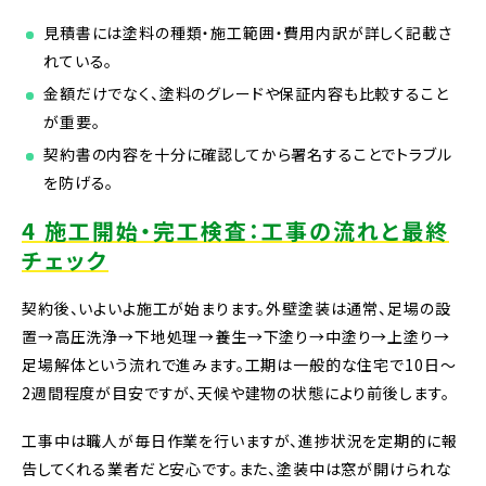
見積書には塗料の種類・施工範囲・費用内訳が詳しく記載さ
れている。
金額だけでなく、塗料のグレードや保証内容も比較すること
が重要。
契約書の内容を十分に確認してから署名することでトラブル
を防げる。
4 施工開始・完工検査：工事の流れと最終
チェック
契約後、いよいよ施工が始まります。外壁塗装は通常、足場の設
置→高圧洗浄→下地処理→養生→下塗り→中塗り→上塗り→
足場解体という流れで進みます。工期は一般的な住宅で10日〜
2週間程度が目安ですが、天候や建物の状態により前後します。
工事中は職人が毎日作業を行いますが、進捗状況を定期的に報
告してくれる業者だと安心です。また、塗装中は窓が開けられな