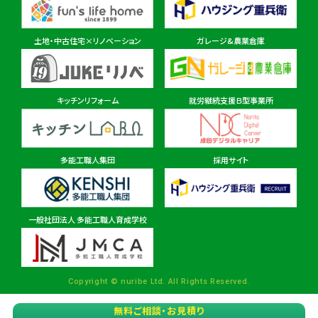
東金ショールーム店
住所
千葉県東金市東金540番地6
土地・中古住宅×リノベーション
ガレージ&農業倉庫
柏ショールーム店
住所
千葉県柏市十余二297-19
キッチンリフォーム
就労継続支援Ｂ型事業所
多能工職人集団
採用サイト
茨城県
茨城本店・水戸ショールーム
住所
茨城県水戸市見川町2135-6
一般社団法人 多能工職人育成学校
パルナ 稲敷・佐原ショールーム店
住所
茨城県稲敷市西代1495
Copyright © nuribe Ltd. All Rights Reserved.
無料ご相談・お見積り