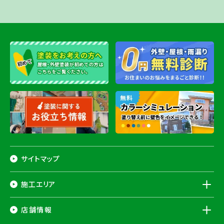
サイトマップ
施工エリア
千葉県
店舗情報
香取市
・香取郡（
多古町
、
東庄町
、
神崎町
）・
銚子市
・
旭市
・
匝瑳市
・
成