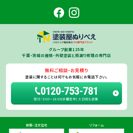
田市
・
富里市
・
佐倉市
・
千葉市若葉区
（※）・
稲毛区
（※）・
中央区
千葉県
（※）・
四街道市
・
八街市
・
東金市
・
山武市
・山武郡（
横芝光町
、
芝山
成田ショールーム店
町
）
大網白里市
・
九十九里町
・
茂原市
・
白子町
・
長生村
・
柏市
・
我孫子
住所
千葉県成田市土屋724-2
市
・
白井市
（※）・印旛郡（
酒々井町
）・
印西市
※一部地域を除きます。予めご了承ください。
茨城県
千葉若葉ショールーム店
牛久市
・
つくば市
（※）・
つくばみらい市
・
龍ヶ崎市
・
土浦市
（※）・
取手
グループ創業125年
住所
千葉県千葉市若葉区殿台町80-3
市
・
守谷市
・
稲敷市
（※）・
行方市
・
潮来市
・
鹿嶋市
・
神栖市
・
阿見町
・
千葉・茨城の屋根・外壁塗装と雨漏り修理の専門店
利根町
・
河内町
（※）・
水戸市全域
※近接市町村はご相談ください（
ひ
たちなか市
・
那珂市
・
笠間市
・
城里町
・
大洗町
・
茨城町
）
無料ご相談・お見積り
旭・東総店
※一部地域を除きます。予めご了承ください。
塗装に関することは
何でもお気軽にお電話下さい。
住所
千葉県旭市二6457-1
0120-753-781
受付：9:00〜18:00(水曜定休) 土日祝も営業
佐倉ショールーム店
住所
千葉県佐倉市鏑木町474-1
新築・注文住宅
リフォーム