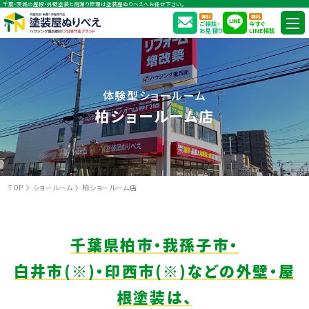
千葉・茨城の屋根・外壁塗装と雨漏り修理は塗装屋ぬりべえへお任せ下さい。
無料
無料
ご相談・
今すぐ
お見積り
LINE相談
体験型ショールーム
柏ショールーム店
TOP
ショールーム
柏ショールーム店
千葉県柏市・我孫子市・
白井市(※)・印西市(※)などの外壁・屋
根塗装は、