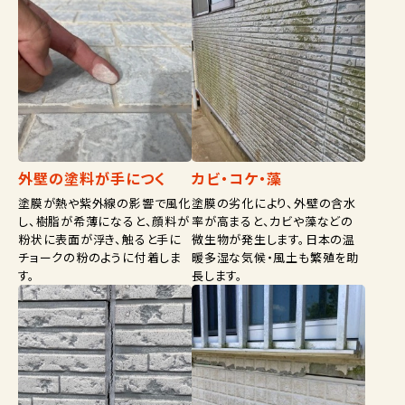
外壁の塗料が手につく
カビ・コケ・藻
塗膜が熱や紫外線の影響で風化
塗膜の劣化により、外壁の含水
し、樹脂が希薄になると、顔料が
率が高まると、カビや藻などの
粉状に表面が浮き、触ると手に
微生物が発生します。日本の温
チョークの粉のように付着しま
暖多湿な気候・風土も繁殖を助
す。
長します。