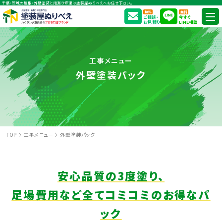
千葉・茨城の屋根・外壁塗装と雨漏り修理は塗装屋ぬりべえへお任せ下さい。
無料
無料
ご相談・
今すぐ
お見積り
LINE相談
工事メニュー
外壁塗装パック
TOP
工事メニュー
外壁塗装パック
安心品質の3度塗り、
足場費用など全てコミコミのお得なパ
ック