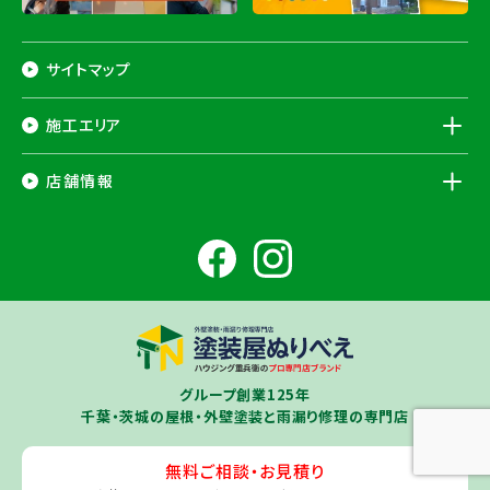
サイトマップ
施工エリア
千葉県
店舗情報
香取市
・香取郡（
多古町
、
東庄町
、
神崎町
）・
銚子市
・
旭市
・
匝瑳市
・
成
田市
・
富里市
・
佐倉市
・
千葉市若葉区
（※）・
稲毛区
（※）・
中央区
千葉県
（※）・
四街道市
・
八街市
・
東金市
・
山武市
・山武郡（
横芝光町
、
芝山
成田ショールーム店
町
）
大網白里市
・
九十九里町
・
茂原市
・
白子町
・
長生村
・
柏市
・
我孫子
住所
千葉県成田市土屋724-2
市
・
白井市
（※）・印旛郡（
酒々井町
）・
印西市
※一部地域を除きます。予めご了承ください。
茨城県
千葉若葉ショールーム店
牛久市
・
つくば市
（※）・
つくばみらい市
・
龍ヶ崎市
・
土浦市
（※）・
取手
グループ創業125年
住所
千葉県千葉市若葉区殿台町80-3
市
・
守谷市
・
稲敷市
（※）・
行方市
・
潮来市
・
鹿嶋市
・
神栖市
・
阿見町
・
千葉・茨城の屋根・外壁塗装と雨漏り修理の専門店
利根町
・
河内町
（※）・
水戸市全域
※近接市町村はご相談ください（
ひ
たちなか市
・
那珂市
・
笠間市
・
城里町
・
大洗町
・
茨城町
）
無料ご相談・お見積り
旭・東総店