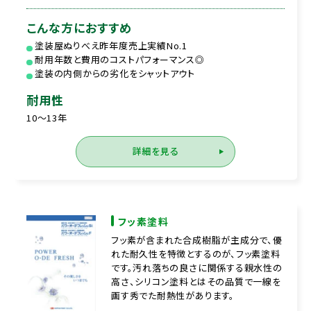
こんな方におすすめ
塗装屋ぬりべえ昨年度売上実績No.1
耐用年数と費用のコストパフォーマンス◎
塗装の内側からの劣化をシャットアウト
耐用性
10～13年
詳細を見る
フッ素塗料
フッ素が含まれた合成樹脂が主成分で、優
れた耐久性を特徴とするのが、フッ素塗料
です。汚れ落ちの良さに関係する親水性の
高さ、シリコン塗料とはその品質で一線を
画す秀でた耐熱性があります。