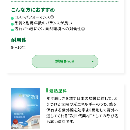
こんな方におすすめ
コストパフォーマンス◎
品質と耐用年数のバランスが良い
汚れがつきにくく、自然環境への対候性◎
耐用性
8～10年
詳細を見る
遮熱塗料
年々厳しさを増す日本の猛暑に対して、照
りつける太陽の光エネルギーのうち、熱を
保有する紫外線を効率よく反射して野外へ
逃してくれる“次世代素材”としての呼び名
も高い塗料です。