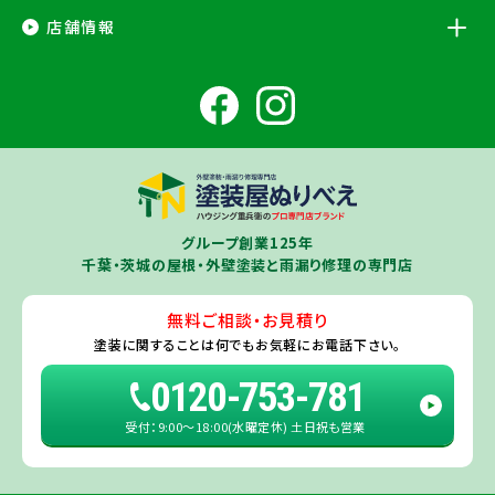
千葉県
店舗情報
香取市
・香取郡（
多古町
、
東庄町
、
神崎町
）・
銚子市
・
旭市
・
匝瑳市
・
成
田市
・
富里市
・
佐倉市
・
千葉市若葉区
（※）・
稲毛区
（※）・
中央区
千葉県
（※）・
四街道市
・
八街市
・
東金市
・
山武市
・山武郡（
横芝光町
、
芝山
成田ショールーム店
町
）
大網白里市
・
九十九里町
・
茂原市
・
白子町
・
長生村
・
柏市
・
我孫子
住所
千葉県成田市土屋724-2
市
・
白井市
（※）・印旛郡（
酒々井町
）・
印西市
※一部地域を除きます。予めご了承ください。
茨城県
千葉若葉ショールーム店
牛久市
・
つくば市
（※）・
つくばみらい市
・
龍ヶ崎市
・
土浦市
（※）・
取手
グループ創業125年
住所
千葉県千葉市若葉区殿台町80-3
市
・
守谷市
・
稲敷市
（※）・
行方市
・
潮来市
・
鹿嶋市
・
神栖市
・
阿見町
・
千葉・茨城の屋根・外壁塗装と雨漏り修理の専門店
利根町
・
河内町
（※）・
水戸市全域
※近接市町村はご相談ください（
ひ
たちなか市
・
那珂市
・
笠間市
・
城里町
・
大洗町
・
茨城町
）
無料ご相談・お見積り
旭・東総店
※一部地域を除きます。予めご了承ください。
塗装に関することは
何でもお気軽にお電話下さい。
住所
千葉県旭市二6457-1
0120-753-781
受付：9:00〜18:00(水曜定休) 土日祝も営業
佐倉ショールーム店
住所
千葉県佐倉市鏑木町474-1