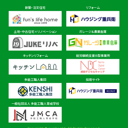
新築・注文住宅
リフォーム
東金ショールーム店
住所
千葉県東金市東金540番地6
土地・中古住宅×リノベーション
ガレージ&農業倉庫
柏ショールーム店
住所
千葉県柏市十余二297-19
キッチンリフォーム
就労継続支援Ｂ型事業所
多能工職人集団
採用サイト
茨城県
茨城本店・水戸ショールーム
住所
茨城県水戸市見川町2135-6
一般社団法人 多能工職人育成学校
パルナ 稲敷・佐原ショールーム店
住所
茨城県稲敷市西代1495