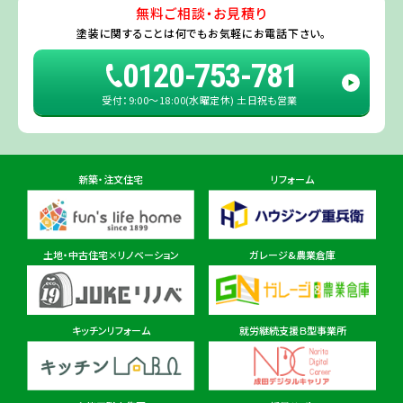
無料ご相談・お見積り
旭・東総店
※一部地域を除きます。予めご了承ください。
塗装に関することは
何でもお気軽にお電話下さい。
住所
千葉県旭市二6457-1
0120-753-781
受付：9:00〜18:00(水曜定休) 土日祝も営業
佐倉ショールーム店
住所
千葉県佐倉市鏑木町474-1
新築・注文住宅
リフォーム
東金ショールーム店
住所
千葉県東金市東金540番地6
土地・中古住宅×リノベーション
ガレージ&農業倉庫
柏ショールーム店
住所
千葉県柏市十余二297-19
キッチンリフォーム
就労継続支援Ｂ型事業所