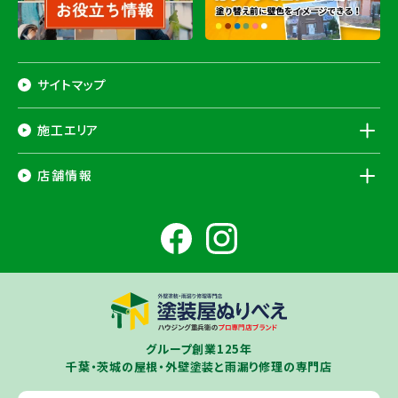
サイトマップ
施工エリア
千葉県
店舗情報
香取市
・香取郡（
多古町
、
東庄町
、
神崎町
）・
銚子市
・
旭市
・
匝瑳市
・
成
田市
・
富里市
・
佐倉市
・
千葉市若葉区
（※）・
稲毛区
（※）・
中央区
千葉県
（※）・
四街道市
・
八街市
・
東金市
・
山武市
・山武郡（
横芝光町
、
芝山
成田ショールーム店
町
）
大網白里市
・
九十九里町
・
茂原市
・
白子町
・
長生村
・
柏市
・
我孫子
住所
千葉県成田市土屋724-2
市
・
白井市
（※）・印旛郡（
酒々井町
）・
印西市
※一部地域を除きます。予めご了承ください。
茨城県
千葉若葉ショールーム店
牛久市
・
つくば市
（※）・
つくばみらい市
・
龍ヶ崎市
・
土浦市
（※）・
取手
グループ創業125年
住所
千葉県千葉市若葉区殿台町80-3
市
・
守谷市
・
稲敷市
（※）・
行方市
・
潮来市
・
鹿嶋市
・
神栖市
・
阿見町
・
千葉・茨城の屋根・外壁塗装と雨漏り修理の専門店
利根町
・
河内町
（※）・
水戸市全域
※近接市町村はご相談ください（
ひ
たちなか市
・
那珂市
・
笠間市
・
城里町
・
大洗町
・
茨城町
）