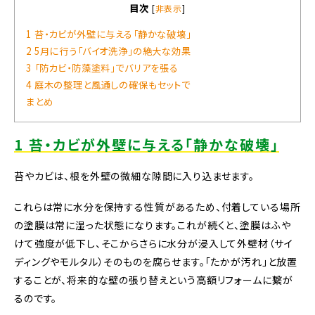
目次
[
非表示
]
1 苔・カビが外壁に与える「静かな破壊」
2 5月に行う「バイオ洗浄」の絶大な効果
3 「防カビ・防藻塗料」でバリアを張る
4 庭木の整理と風通しの確保もセットで
まとめ
1 苔・カビが外壁に与える「静かな破壊」
苔やカビは、根を外壁の微細な隙間に入り込ませます。
これらは常に水分を保持する性質があるため、付着している場所
の塗膜は常に湿った状態になります。これが続くと、塗膜はふや
けて強度が低下し、そこからさらに水分が浸入して外壁材（サイ
ディングやモルタル）そのものを腐らせます。「たかが汚れ」と放置
することが、将来的な壁の張り替えという高額リフォームに繋が
るのです。