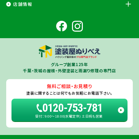
千葉県
店舗情報
香取市
・香取郡（
多古町
、
東庄町
、
神崎町
）・
銚子市
・
旭市
・
匝瑳市
・
成
田市
・
富里市
・
佐倉市
・
千葉市若葉区
（※）・
稲毛区
（※）・
中央区
千葉県
（※）・
四街道市
・
八街市
・
東金市
・
山武市
・山武郡（
横芝光町
、
芝山
成田ショールーム店
町
）
大網白里市
・
九十九里町
・
茂原市
・
白子町
・
長生村
・
柏市
・
我孫子
住所
千葉県成田市土屋724-2
市
・
白井市
（※）・印旛郡（
酒々井町
）・
印西市
※一部地域を除きます。予めご了承ください。
茨城県
千葉若葉ショールーム店
牛久市
・
つくば市
（※）・
つくばみらい市
・
龍ヶ崎市
・
土浦市
（※）・
取手
グループ創業125年
住所
千葉県千葉市若葉区殿台町80-3
市
・
守谷市
・
稲敷市
（※）・
行方市
・
潮来市
・
鹿嶋市
・
神栖市
・
阿見町
・
千葉・茨城の屋根・外壁塗装と雨漏り修理の専門店
利根町
・
河内町
（※）・
水戸市全域
※近接市町村はご相談ください（
ひ
たちなか市
・
那珂市
・
笠間市
・
城里町
・
大洗町
・
茨城町
）
無料ご相談・お見積り
旭・東総店
※一部地域を除きます。予めご了承ください。
塗装に関することは
何でもお気軽にお電話下さい。
住所
千葉県旭市二6457-1
0120-753-781
受付：9:00〜18:00(水曜定休) 土日祝も営業
佐倉ショールーム店
住所
千葉県佐倉市鏑木町474-1