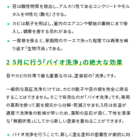
苔は酸性物質を放出し、アルカリ性であるコンクリートやモル
タルを中性化（脆化）させる。
カビは胞子を飛ばし、室内のエアコンや壁紙の裏側にまで侵
入し、健康を害する恐れがある。
一度根を張ると、家庭用のホースで洗った程度では再発を繰
り返す「生物汚染」である。
2 5月に行う「バイオ洗浄」の絶大な効果
苔やカビの対策で最も重要なのは、塗装前の「洗浄」です。
一般的な高圧洗浄だけでは、カビの胞子や苔の根を完全に除去
することはできません。そこで有効なのが「バイオ洗浄」です。専用
の薬剤を使って菌を根元から分解・死滅させます。5月は気温が
適度で洗浄後の乾燥が早いため、薬剤の反応が良く、下地を清潔
な「無菌状態」にしてから新しい塗装を重ねることができます。
バイオ洗浄を行うことで、新しく塗る塗料の密着性が劇的に向