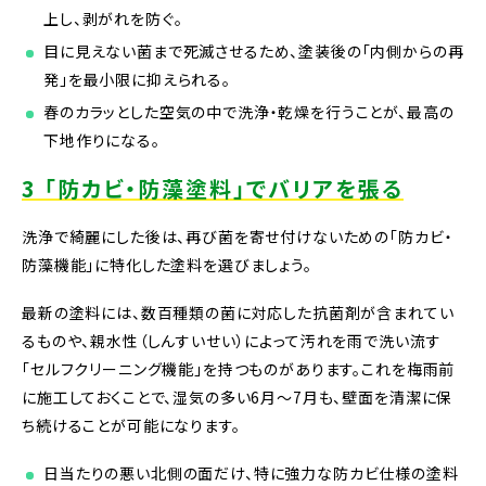
上し、剥がれを防ぐ。
目に見えない菌まで死滅させるため、塗装後の「内側からの再
発」を最小限に抑えられる。
春のカラッとした空気の中で洗浄・乾燥を行うことが、最高の
下地作りになる。
3 「防カビ・防藻塗料」でバリアを張る
洗浄で綺麗にした後は、再び菌を寄せ付けないための「防カビ・
防藻機能」に特化した塗料を選びましょう。
最新の塗料には、数百種類の菌に対応した抗菌剤が含まれてい
るものや、親水性（しんすいせい）によって汚れを雨で洗い流す
「セルフクリーニング機能」を持つものがあります。これを梅雨前
に施工しておくことで、湿気の多い6月〜7月も、壁面を清潔に保
ち続けることが可能になります。
日当たりの悪い北側の面だけ、特に強力な防カビ仕様の塗料