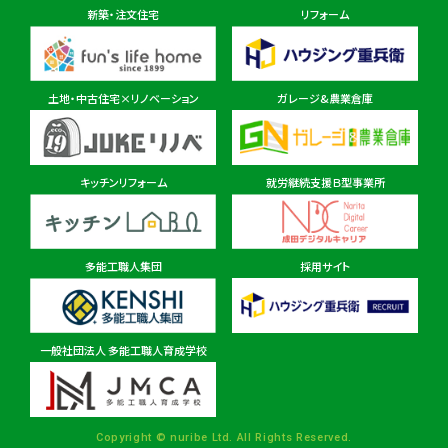
新築・注文住宅
リフォーム
東金ショールーム店
住所
千葉県東金市東金540番地6
土地・中古住宅×リノベーション
ガレージ&農業倉庫
柏ショールーム店
住所
千葉県柏市十余二297-19
キッチンリフォーム
就労継続支援Ｂ型事業所
多能工職人集団
採用サイト
茨城県
茨城本店・水戸ショールーム
住所
茨城県水戸市見川町2135-6
一般社団法人 多能工職人育成学校
パルナ 稲敷・佐原ショールーム店
住所
茨城県稲敷市西代1495
Copyright © nuribe Ltd. All Rights Reserved.