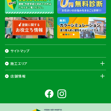
サイトマップ
施工エリア
千葉県
店舗情報
香取市
・香取郡（
多古町
、
東庄町
、
神崎町
）・
銚子市
・
旭市
・
匝瑳市
・
成
田市
・
富里市
・
佐倉市
・
千葉市若葉区
（※）・
稲毛区
（※）・
中央区
千葉県
（※）・
四街道市
・
八街市
・
東金市
・
山武市
・山武郡（
横芝光町
、
芝山
成田ショールーム店
町
）
大網白里市
・
九十九里町
・
茂原市
・
白子町
・
長生村
・
柏市
・
我孫子
住所
千葉県成田市土屋724-2
市
・
白井市
（※）・印旛郡（
酒々井町
）・
印西市
※一部地域を除きます。予めご了承ください。