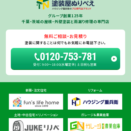
茨城県
千葉若葉ショールーム店
牛久市
・
つくば市
（※）・
つくばみらい市
・
龍ヶ崎市
・
土浦市
（※）・
取手
グループ創業125年
住所
千葉県千葉市若葉区殿台町80-3
市
・
守谷市
・
稲敷市
（※）・
行方市
・
潮来市
・
鹿嶋市
・
神栖市
・
阿見町
・
千葉・茨城の屋根・外壁塗装と雨漏り修理の専門店
利根町
・
河内町
（※）・
水戸市全域
※近接市町村はご相談ください（
ひ
たちなか市
・
那珂市
・
笠間市
・
城里町
・
大洗町
・
茨城町
）
無料ご相談・お見積り
旭・東総店
※一部地域を除きます。予めご了承ください。
塗装に関することは
何でもお気軽にお電話下さい。
住所
千葉県旭市二6457-1
0120-753-781
受付：9:00〜18:00(水曜定休) 土日祝も営業
佐倉ショールーム店
住所
千葉県佐倉市鏑木町474-1
新築・注文住宅
リフォーム
東金ショールーム店
住所
千葉県東金市東金540番地6
土地・中古住宅×リノベーション
ガレージ&農業倉庫