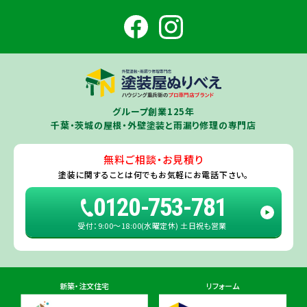
田市
・
富里市
・
佐倉市
・
千葉市若葉区
（※）・
稲毛区
（※）・
中央区
千葉県
（※）・
四街道市
・
八街市
・
東金市
・
山武市
・山武郡（
横芝光町
、
芝山
成田ショールーム店
町
）
大網白里市
・
九十九里町
・
茂原市
・
白子町
・
長生村
・
柏市
・
我孫子
住所
千葉県成田市土屋724-2
市
・
白井市
（※）・印旛郡（
酒々井町
）・
印西市
※一部地域を除きます。予めご了承ください。
茨城県
千葉若葉ショールーム店
牛久市
・
つくば市
（※）・
つくばみらい市
・
龍ヶ崎市
・
土浦市
（※）・
取手
グループ創業125年
住所
千葉県千葉市若葉区殿台町80-3
市
・
守谷市
・
稲敷市
（※）・
行方市
・
潮来市
・
鹿嶋市
・
神栖市
・
阿見町
・
千葉・茨城の屋根・外壁塗装と雨漏り修理の専門店
利根町
・
河内町
（※）・
水戸市全域
※近接市町村はご相談ください（
ひ
たちなか市
・
那珂市
・
笠間市
・
城里町
・
大洗町
・
茨城町
）
無料ご相談・お見積り
旭・東総店
※一部地域を除きます。予めご了承ください。
塗装に関することは
何でもお気軽にお電話下さい。
住所
千葉県旭市二6457-1
0120-753-781
受付：9:00〜18:00(水曜定休) 土日祝も営業
佐倉ショールーム店
住所
千葉県佐倉市鏑木町474-1
新築・注文住宅
リフォーム