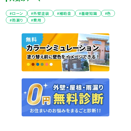
#ローン
#外壁塗装
#補助金
#基礎知識
#色
#雨漏り
#費用