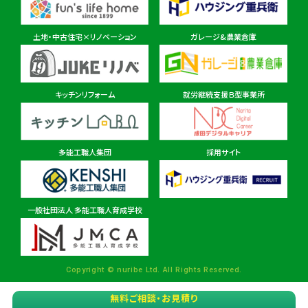
東金ショールーム店
住所
千葉県東金市東金540番地6
土地・中古住宅×リノベーション
ガレージ&農業倉庫
柏ショールーム店
住所
千葉県柏市十余二297-19
キッチンリフォーム
就労継続支援Ｂ型事業所
多能工職人集団
採用サイト
茨城県
茨城本店・水戸ショールーム
住所
茨城県水戸市見川町2135-6
一般社団法人 多能工職人育成学校
パルナ 稲敷・佐原ショールーム店
住所
茨城県稲敷市西代1495
Copyright © nuribe Ltd. All Rights Reserved.
無料ご相談・お見積り