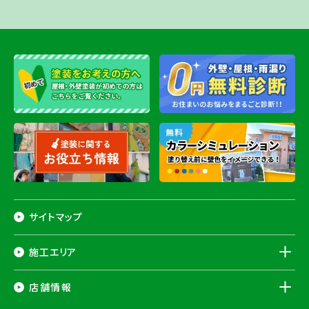
サイトマップ
施工エリア
千葉県
店舗情報
香取市
・香取郡（
多古町
、
東庄町
、
神崎町
）・
銚子市
・
旭市
・
匝瑳市
・
成