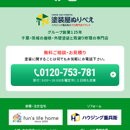
住所
千葉県成田市土屋724-2
市
・
白井市
（※）・印旛郡（
酒々井町
）・
印西市
※一部地域を除きます。予めご了承ください。
茨城県
千葉若葉ショールーム店
牛久市
・
つくば市
（※）・
つくばみらい市
・
龍ヶ崎市
・
土浦市
（※）・
取手
グループ創業125年
住所
千葉県千葉市若葉区殿台町80-3
市
・
守谷市
・
稲敷市
（※）・
行方市
・
潮来市
・
鹿嶋市
・
神栖市
・
阿見町
・
千葉・茨城の屋根・外壁塗装と雨漏り修理の専門店
利根町
・
河内町
（※）・
水戸市全域
※近接市町村はご相談ください（
ひ
たちなか市
・
那珂市
・
笠間市
・
城里町
・
大洗町
・
茨城町
）
無料ご相談・お見積り
旭・東総店
※一部地域を除きます。予めご了承ください。
塗装に関することは
何でもお気軽にお電話下さい。
住所
千葉県旭市二6457-1
0120-753-781
受付：9:00〜18:00(水曜定休) 土日祝も営業
佐倉ショールーム店
住所
千葉県佐倉市鏑木町474-1
新築・注文住宅
リフォーム
東金ショールーム店
住所
千葉県東金市東金540番地6