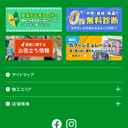
サイトマップ
施工エリア
千葉県
店舗情報
香取市
・香取郡（
多古町
、
東庄町
、
神崎町
）・
銚子市
・
旭市
・
匝瑳市
・
成
田市
・
富里市
・
佐倉市
・
千葉市若葉区
（※）・
稲毛区
（※）・
中央区
千葉県
（※）・
四街道市
・
八街市
・
東金市
・
山武市
・山武郡（
横芝光町
、
芝山
成田ショールーム店
町
）
大網白里市
・
九十九里町
・
茂原市
・
白子町
・
長生村
・
柏市
・
我孫子