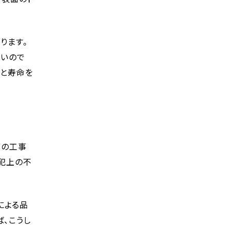
ります。
多いので
性と寿命を
ずの工事
防犯上の不
による品
、こうし