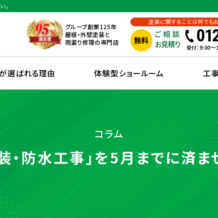
い。
塗装に関することは何でも
グループ創業125年
01
ご相談
屋根・外壁塗装と
無料
雨漏り修理の専門店
お見積り
：9:00
受付
えが選ばれる理由
体験型ショールーム
工
コラム
装・防水工事」を5月までに済