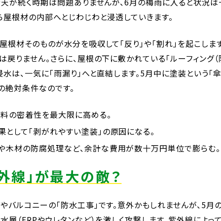
晴天が続く時期は問題ありませんが、6月の梅雨に入ると状況は
ら屋根材の内部へとじわじわと浸透していきます。
屋根材そのものが水分を吸収して「反り」や「割れ」を起こしま
は戻りません。さらに、屋根の下に敷かれている「ルーフィング
水は、一気に「雨漏り」へと直結します。5月中に塗装という「傘
の絶対条件なのです。
塗料の密着性を最大限に高める。
果として「剥がれやすい塗装」の原因になる。
や木材の防腐処理など、余計な費用が数十万円単位で膨らむ。
紫外線」が最大の敵？
やバルコニーの「防水工事」です。意外かもしれませんが、5月
水層（FRPやウレタンなど）を激しく攻撃します。紫外線によっ