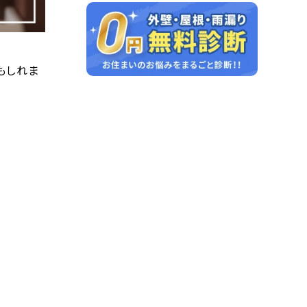
もしれま
。