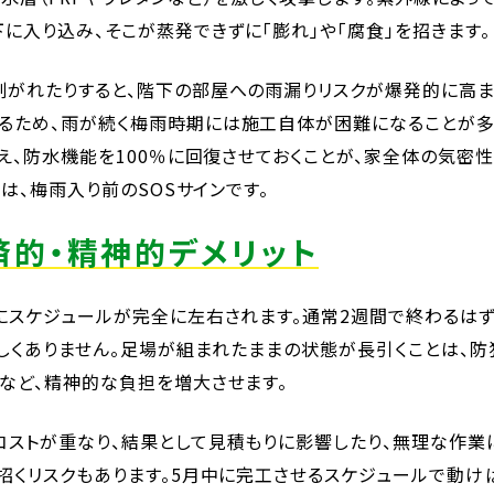
に入り込み、そこが蒸発できずに「膨れ」や「腐食」を招きます。
剥がれたりすると、階下の部屋への雨漏りリスクが爆発的に高ま
るため、雨が続く梅雨時期には施工自体が困難になることが
替え、防水機能を100％に回復させておくことが、家全体の気密
は、梅雨入り前のSOSサインです。
済的・精神的デメリット
にスケジュールが完全に左右されます。通常2週間で終わるは
珍しくありません。足場が組まれたままの状態が長引くことは、
など、精神的な負担を増大させます。
コストが重なり、結果として見積もりに影響したり、無理な作業
招くリスクもあります。5月中に完工させるスケジュールで動けば