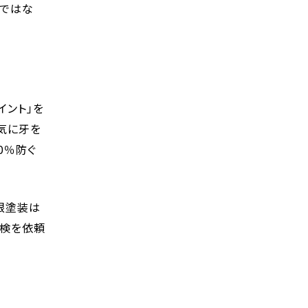
のではな
イント」を
気に牙を
0％防ぐ
根塗装は
点検を依頼