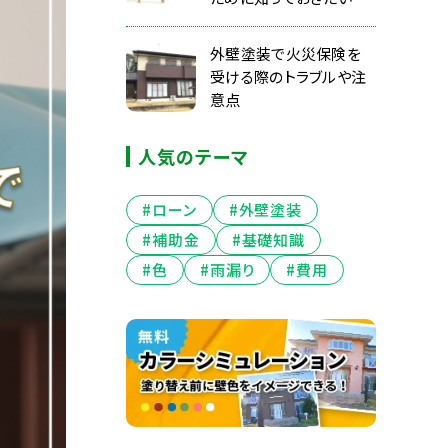
と
外壁塗装で火災保険を
受ける際のトラブルや注
意点
人気のテーマ
#ローン
#外壁塗装
#補助金
#基礎知識
#色
#雨漏り
#費用