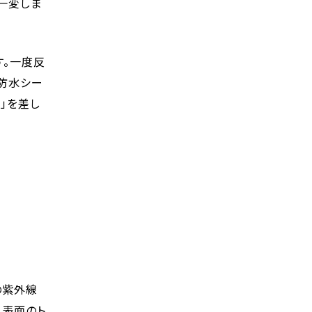
一変しま
す。一度反
（防水シー
」を差し
の紫外線
て表面のト