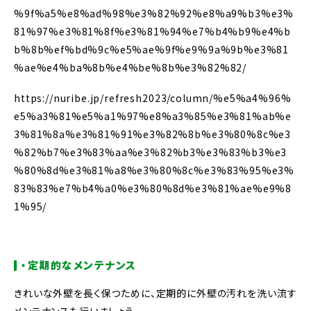
%9f%a5%e8%ad%98%e3%82%92%e8%a9%b3%e3%
81%97%e3%81%8f%e3%81%94%e7%b4%b9%e4%b
b%8b%ef%bd%9c%e5%ae%9f%e9%9a%9b%e3%81
%ae%e4%ba%8b%e4%be%8b%e3%82%82/
https://nuribe.jp/refresh2023/column/%e5%a4%96%
e5%a3%81%e5%a1%97%e8%a3%85%e3%81%ab%e
3%81%8a%e3%81%91%e3%82%8b%e3%80%8c%e3
%82%b7%e3%83%aa%e3%82%b3%e3%83%b3%e3
%80%8d%e3%81%a8%e3%80%8c%e3%83%95%e3%
83%83%e7%b4%a0%e3%80%8d%e3%81%ae%e9%8
1%95/
・定期的なメンテナンス
きれいな外壁を長く保つために、定期的に外壁の汚れを洗い流す