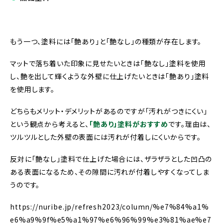
もう一つ、塗料には「艶あり」と「艶なし」の種類が存在します。
マットで落ち着いた印象に見せたいときは「艶なし」塗料を使用
し、艶を出して輝くような外壁に仕上げたいときは「艶あり」塗料
を使用します。
どちらもメリット・デメリットがあるのですが「汚れがつきにくい」
という観点から考えると、
「艶あり」塗料がおすすめ
です。
理由は、
ツルツルとした外壁の表面には汚れが付着しにくいからです。
反対に「艶なし」塗料で仕上げた場合には、ザラザラとした凹凸の
ある表面になるため、その隙間に汚れが付着しやすくなってしま
うのです。
https://nuribe.jp/refresh2023/column/%e7%84%a1%
e6%a9%9f%e5%a1%97%e6%96%99%e3%81%ae%e7