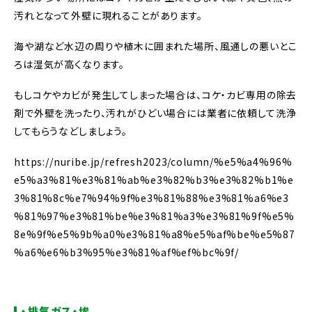
汚れとなって外壁に現れることがあります。
海や湖など水辺の周りや植木に囲まれた場所、風通しの悪いとこ
ろは湿気が高くなります。
もしコケやカビが発生してしまった場合は、コケ・カビ専用の除去
剤で外壁を洗ったり、汚れがひどい場合には業者に依頼して洗浄
してもらうなどしましょう。
https://nuribe.jp/refresh2023/column/%e5%a4%96%
e5%a3%81%e3%81%ab%e3%82%b3%e3%82%b1%e
3%81%8c%e7%94%9f%e3%81%88%e3%81%a6%e3
%81%97%e3%81%be%e3%81%a3%e3%81%9f%e5%
8e%9f%e5%9b%a0%e3%81%a8%e5%af%be%e5%87
%a6%e6%b3%95%e3%81%af%ef%bc%9f/
・排気ガス・埃