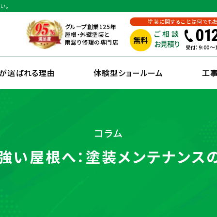
い。
塗装に関することは何でも
グループ創業125年
01
ご相談
屋根・外壁塗装と
無料
雨漏り修理の専門店
お見積り
：9:00
受付
えが選ばれる理由
体験型ショールーム
工
コラム
強い屋根へ：塗装メンテナンス