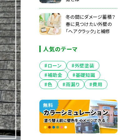
冬の間にダメージ蓄積？
春に見つけたい外壁の
「ヘアクラック」と補修
人気のテーマ
#ローン
#外壁塗装
#補助金
#基礎知識
#色
#雨漏り
#費用