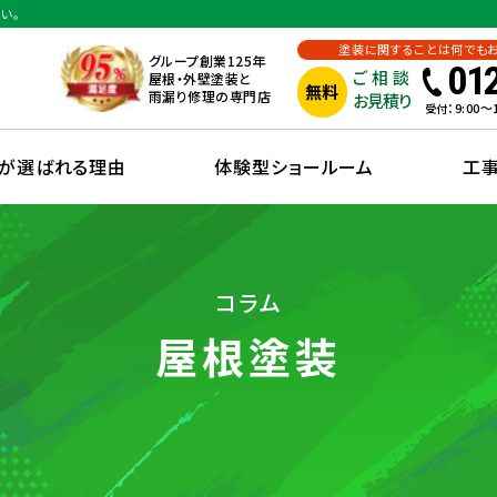
い。
塗装に関することは何でも
グループ創業125年
01
ご相談
屋根・外壁塗装と
無料
雨漏り修理の専門店
お見積り
：9:00
受付
えが選ばれる理由
体験型ショールーム
工
コラム
屋根塗装