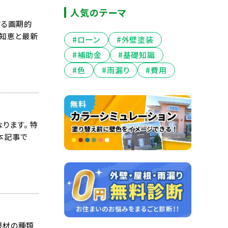
人気のテーマ
する画期的
の知恵と最新
#ローン
#外壁塗装
#補助金
#基礎知識
#色
#雨漏り
#費用
ります。 特
本記事で
根材の種類