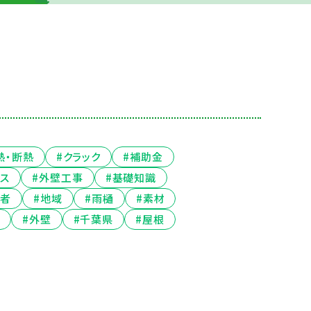
熱・断熱
#クラック
#補助金
ンス
#外壁工事
#基礎知識
業者
#地域
#雨樋
#素材
#外壁
#千葉県
#屋根