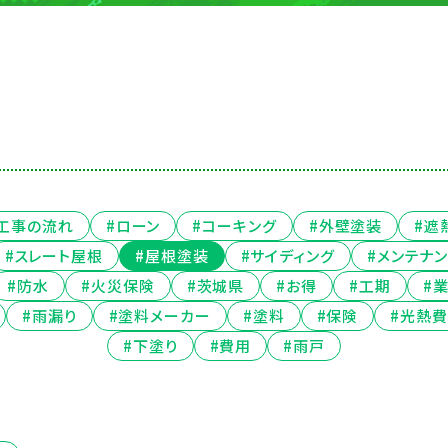
#工事の流れ
#ローン
#コーキング
#外壁塗装
#遮
#スレート屋根
#屋根塗装
#サイディング
#メンテナ
#防水
#火災保険
#茨城県
#お得
#工期
#
#雨漏り
#塗料メーカー
#塗料
#保険
#光熱費
#下塗り
#費用
#雨戸