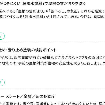
がつきにくい「超撥水塗料」で屋根の雪だまりを防ぐ
みである「屋根の雪だまり」や「雪下ろし」の負担。 これらを軽減
落ちやすくなる「超撥水塗料」が注目されています。 今回は、雪国
装
雪止め・滑り止め塗装の検討ポイント
や氷は、落雪事故や雨どい破損などさまざまなトラブルの原因にな
地域では、事前の屋根対策が住宅の安全性を大きく左右します。 
装
 — スレート／金属／瓦の冬支度
る季節です。 雪や霜、寒暖差によって劣化が進みやすいため、屋