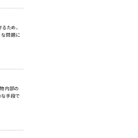
けるため、
刻な問題に
建物内部の
効な手段で