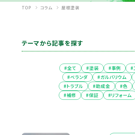
TOP
コラム
屋根塗装
テーマから記事を探す
#全て
#塗装
#事例
#ベランダ
#ガルバリウム
#トラブル
#助成金
#色
#補修
#保証
#リフォーム