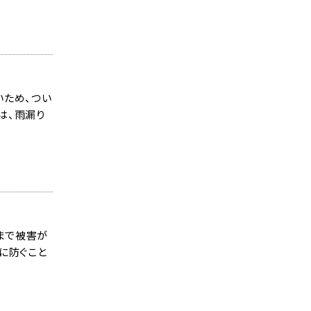
いため、つい
は、雨漏り
まで被害が
に防ぐこと