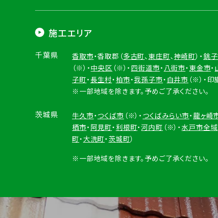
施工エリア
千葉県
香取市
・香取郡（
多古町
、
東庄町
、
神崎町
）・
銚子
（※）・
中央区
（※）・
四街道市
・
八街市
・
東金市
・
子町
・
長生村
・
柏市
・
我孫子市
・
白井市
（※）・印
※一部地域を除きます。予めご了承ください。
茨城県
牛久市
・
つくば市
（※）・
つくばみらい市
・
龍ヶ崎
栖市
・
阿見町
・
利根町
・
河内町
（※）・
水戸市全域
町
・
大洗町
・
茨城町
）
※一部地域を除きます。予めご了承ください。