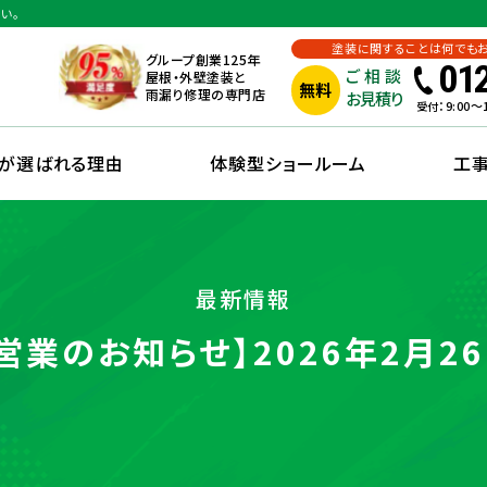
い。
塗装に関することは何でも
グループ創業125年
01
ご相談
屋根・外壁塗装と
無料
雨漏り修理の専門店
お見積り
：9:00
受付
えが選ばれる理由
体験型ショールーム
工
最新情報
営業のお知らせ】2026年2月26