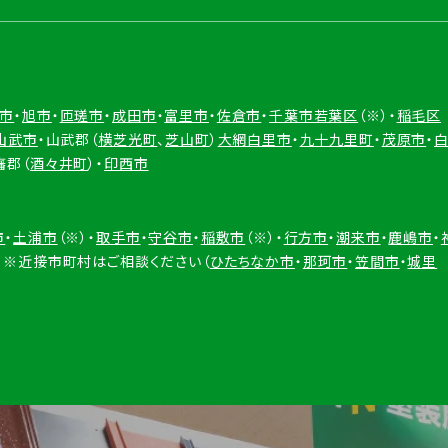
市
・
旭市
・
匝瑳市
・
成田市
・
富里市
・
佐倉市
・
千葉市若葉区
（※）・
稲毛区
山武市
・山武郡（
横芝光町
、
芝山町
）
大網白里市
・
九十九里町
・
茂原市
・
旛郡（
酒々井町
）・
印西市
市
・
土浦市
（※）・
取手市
・
守谷市
・
稲敷市
（※）・
行方市
・
潮来市
・
鹿嶋市
・
※近接市町村はご相談ください（
ひたちなか市
・
那珂市
・
笠間市
・
城里