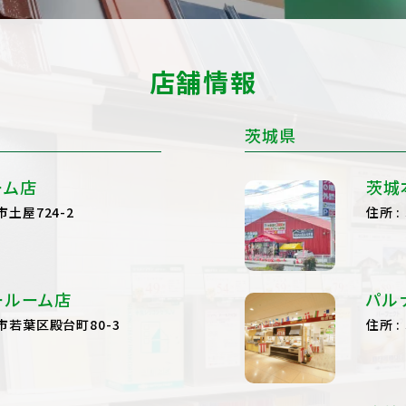
店舗情報
茨城県
ーム店
茨城
土屋724-2
住所
ールーム店
パル
市若葉区殿台町80-3
住所