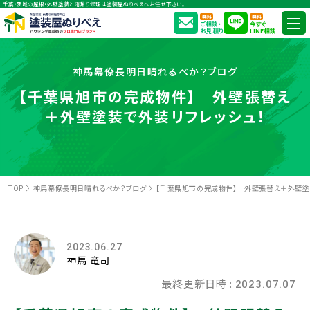
千葉・茨城の屋根・外壁塗装と雨漏り修理は塗装屋ぬりべえへお任せ下さい。
無料
無料
ご相談・
今すぐ
お見積り
LINE相談
神馬幕僚長明日晴れるべか？ブログ
【千葉県旭市の完成物件】 外壁張替え
＋外壁塗装で外装リフレッシュ！
TOP
神馬幕僚長明日晴れるべか？ブログ
【千葉県旭市の完成物件】 外壁張替え＋外壁塗
2023.06.27
神馬 竜司
最終更新日時 :
2023.07.07