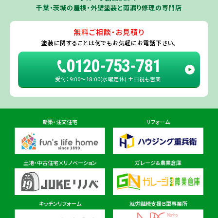
市
・
守谷市
・
稲敷市
（※）・
行方市
・
潮来市
・
鹿嶋市
・
神栖市
・
阿見町
・
千葉・茨城の屋根・外壁塗装と雨漏り修理の専門店
利根町
・
河内町
（※）・
水戸市全域
※近接市町村はご相談ください（
ひ
たちなか市
・
那珂市
・
笠間市
・
城里町
・
大洗町
・
茨城町
）
無料ご相談・お見積り
旭・東総店
※一部地域を除きます。予めご了承ください。
塗装に関することは
何でもお気軽にお電話下さい。
住所
千葉県旭市二6457-1
0120-753-781
受付：9:00〜18:00(水曜定休) 土日祝も営業
佐倉ショールーム店
住所
千葉県佐倉市鏑木町474-1
新築・注文住宅
リフォーム
東金ショールーム店
住所
千葉県東金市東金540番地6
土地・中古住宅×リノベーション
ガレージ&農業倉庫
柏ショールーム店
住所
千葉県柏市十余二297-19
キッチンリフォーム
就労継続支援Ｂ型事業所