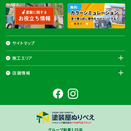
サイトマップ
施工エリア
千葉県
店舗情報
香取市
・香取郡（
多古町
、
東庄町
、
神崎町
）・
銚子市
・
旭市
・
匝瑳市
・
成
田市
・
富里市
・
佐倉市
・
千葉市若葉区
（※）・
稲毛区
（※）・
中央区
千葉県
（※）・
四街道市
・
八街市
・
東金市
・
山武市
・山武郡（
横芝光町
、
芝山
成田ショールーム店
町
）
大網白里市
・
九十九里町
・
茂原市
・
白子町
・
長生村
・
柏市
・
我孫子
住所
千葉県成田市土屋724-2
市
・
白井市
（※）・印旛郡（
酒々井町
）・
印西市
※一部地域を除きます。予めご了承ください。
茨城県
千葉若葉ショールーム店
牛久市
・
つくば市
（※）・
つくばみらい市
・
龍ヶ崎市
・
土浦市
（※）・
取手
グループ創業125年
住所
千葉県千葉市若葉区殿台町80-3