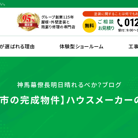
い。
塗装に関することは何でも
グループ創業125年
01
ご相談
屋根・外壁塗装と
無料
雨漏り修理の専門店
お見積り
：9:00
受付
えが選ばれる理由
体験型ショールーム
工
神馬幕僚長明日晴れるべか？ブログ
旭市の完成物件】ハウスメーカー