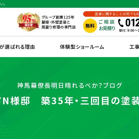
い。
塗装に関することは何でも
グループ創業125年
01
ご相談
屋根・外壁塗装と
無料
雨漏り修理の専門店
お見積り
：9:00
受付
えが選ばれる理由
体験型ショールーム
工
神馬幕僚長明日晴れるべか？ブログ
N様邸 築35年・三回目の塗