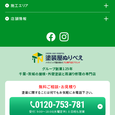
施工エリア
千葉県
店舗情報
香取市
・香取郡（
多古町
、
東庄町
、
神崎町
）・
銚子市
・
旭市
・
匝瑳市
・
成
田市
・
富里市
・
佐倉市
・
千葉市若葉区
（※）・
稲毛区
（※）・
中央区
千葉県
（※）・
四街道市
・
八街市
・
東金市
・
山武市
・山武郡（
横芝光町
、
芝山
成田ショールーム店
町
）
大網白里市
・
九十九里町
・
茂原市
・
白子町
・
長生村
・
柏市
・
我孫子
住所
千葉県成田市土屋724-2
市
・
白井市
（※）・印旛郡（
酒々井町
）・
印西市
※一部地域を除きます。予めご了承ください。
茨城県
千葉若葉ショールーム店
牛久市
・
つくば市
（※）・
つくばみらい市
・
龍ヶ崎市
・
土浦市
（※）・
取手
グループ創業125年
住所
千葉県千葉市若葉区殿台町80-3
市
・
守谷市
・
稲敷市
（※）・
行方市
・
潮来市
・
鹿嶋市
・
神栖市
・
阿見町
・
千葉・茨城の屋根・外壁塗装と雨漏り修理の専門店
利根町
・
河内町
（※）・
水戸市全域
※近接市町村はご相談ください（
ひ
たちなか市
・
那珂市
・
笠間市
・
城里町
・
大洗町
・
茨城町
）
無料ご相談・お見積り
旭・東総店
※一部地域を除きます。予めご了承ください。
塗装に関することは
何でもお気軽にお電話下さい。
住所
千葉県旭市二6457-1
0120-753-781
受付：9:00〜18:00(水曜定休) 土日祝も営業