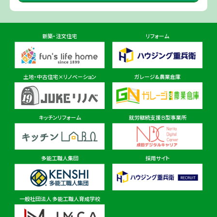
佐倉ショールーム店
住所
千葉県佐倉市鏑木町474-1
新築・注文住宅
リフォーム
東金ショールーム店
住所
千葉県東金市東金540番地6
土地・中古住宅×リノベーション
ガレージ&農業倉庫
柏ショールーム店
住所
千葉県柏市十余二297-19
キッチンリフォーム
就労継続支援Ｂ型事業所
多能工職人集団
採用サイト
茨城県
茨城本店・水戸ショールーム
住所
茨城県水戸市見川町2135-6
一般社団法人 多能工職人育成学校