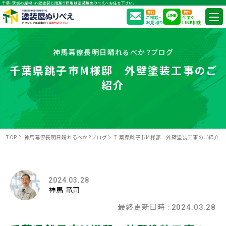
千葉・茨城の屋根・外壁塗装と雨漏り修理は塗装屋ぬりべえへお任せ下さい。
無料
無料
ご相談・
今すぐ
お見積り
LINE相談
神馬幕僚長明日晴れるべか？ブログ
千葉県銚子市M様邸 外壁塗装工事のご
紹介
TOP
神馬幕僚長明日晴れるべか？ブログ
千葉県銚子市M様邸 外壁塗装工事のご紹介
2024.03.28
神馬 竜司
最終更新日時 :
2024.03.28