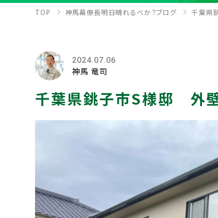
TOP
神馬幕僚長明日晴れるべか？ブログ
千葉県
2024.07.06
神馬 竜司
千葉県銚子市S様邸 外