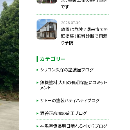
です
2026.07.30
放置は危険？潮来市で外
壁塗装！無料診断で雨漏
り予防
カテゴリー
シリコン久保の塗装屋ブログ
無機塗料 大川の長期保証にコミット
メント
サトーの塗装ハティハティブログ
酒谷正彦魂の施工ブログ
神馬幕僚長明日晴れるべか？ブログ