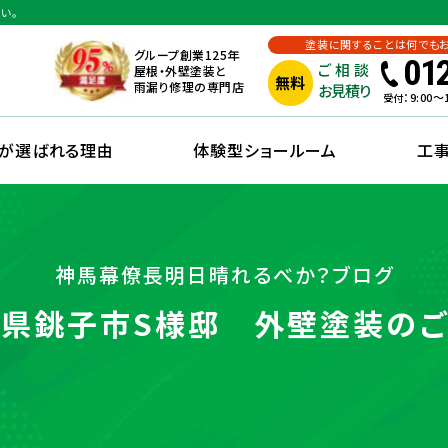
い。
塗装に関することは何でも
グループ創業125年
01
ご相談
屋根・外壁塗装と
無料
雨漏り修理の専門店
お見積り
：9:00
受付
えが選ばれる理由
体験型ショールーム
工
神馬幕僚長明日晴れるべか？ブログ
県銚子市S様邸 外壁塗装の