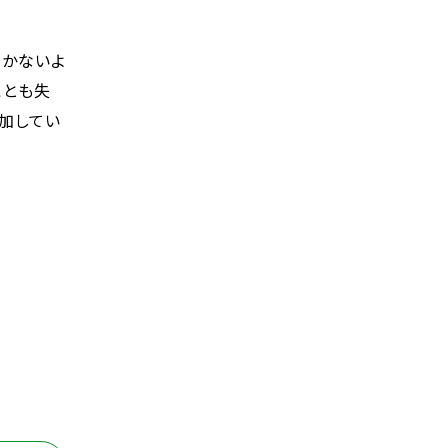
だかないよ
ことも失
加してい