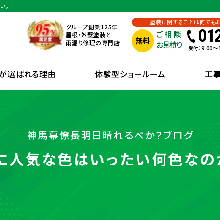
い。
塗装に関することは何でも
グループ創業125年
01
ご相談
屋根・外壁塗装と
無料
雨漏り修理の専門店
お見積り
：9:00
受付
えが選ばれる理由
体験型ショールーム
工
神馬幕僚長明日晴れるべか？ブログ
に人気な色はいったい何色なのか