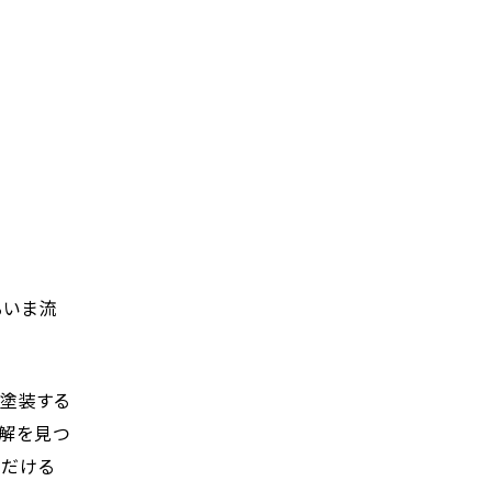
るいま流
。塗装する
正解を見つ
ただける