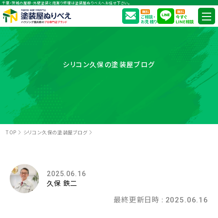
千葉・茨城の屋根・外壁塗装と雨漏り修理は塗装屋ぬりべえへお任せ下さい。
無料
無料
ご相談・
今すぐ
お見積り
LINE相談
シリコン久保の塗装屋ブログ
TOP
シリコン久保の塗装屋ブログ
2025.06.16
久保 鉄二
最終更新日時 :
2025.06.16