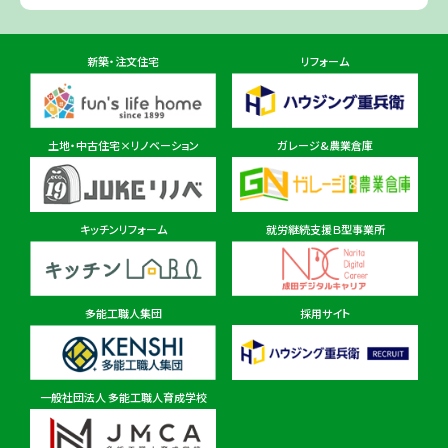
住所
千葉県佐倉市鏑木町474-1
新築・注文住宅
リフォーム
東金ショールーム店
住所
千葉県東金市東金540番地6
土地・中古住宅×リノベーション
ガレージ&農業倉庫
柏ショールーム店
住所
千葉県柏市十余二297-19
キッチンリフォーム
就労継続支援Ｂ型事業所
多能工職人集団
採用サイト
茨城県
茨城本店・水戸ショールーム
住所
茨城県水戸市見川町2135-6
一般社団法人 多能工職人育成学校