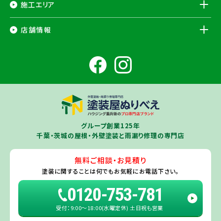
施工エリア
千葉県
店舗情報
香取市
・香取郡（
多古町
、
東庄町
、
神崎町
）・
銚子市
・
旭市
・
匝瑳市
・
成
田市
・
富里市
・
佐倉市
・
千葉市若葉区
（※）・
稲毛区
（※）・
中央区
千葉県
（※）・
四街道市
・
八街市
・
東金市
・
山武市
・山武郡（
横芝光町
、
芝山
成田ショールーム店
町
）
大網白里市
・
九十九里町
・
茂原市
・
白子町
・
長生村
・
柏市
・
我孫子
住所
千葉県成田市土屋724-2
市
・
白井市
（※）・印旛郡（
酒々井町
）・
印西市
※一部地域を除きます。予めご了承ください。
茨城県
千葉若葉ショールーム店
牛久市
・
つくば市
（※）・
つくばみらい市
・
龍ヶ崎市
・
土浦市
（※）・
取手
グループ創業125年
住所
千葉県千葉市若葉区殿台町80-3
市
・
守谷市
・
稲敷市
（※）・
行方市
・
潮来市
・
鹿嶋市
・
神栖市
・
阿見町
・
千葉・茨城の屋根・外壁塗装と雨漏り修理の専門店
利根町
・
河内町
（※）・
水戸市全域
※近接市町村はご相談ください（
ひ
たちなか市
・
那珂市
・
笠間市
・
城里町
・
大洗町
・
茨城町
）
無料ご相談・お見積り
旭・東総店
※一部地域を除きます。予めご了承ください。
塗装に関することは
何でもお気軽にお電話下さい。
住所
千葉県旭市二6457-1
0120-753-781
受付：9:00〜18:00(水曜定休) 土日祝も営業
佐倉ショールーム店