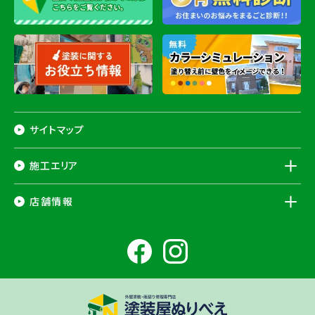
サイトマップ
施工エリア
千葉県
店舗情報
香取市
・香取郡（
多古町
、
東庄町
、
神崎町
）・
銚子市
・
旭市
・
匝瑳市
・
成
田市
・
富里市
・
佐倉市
・
千葉市若葉区
（※）・
稲毛区
（※）・
中央区
千葉県
（※）・
四街道市
・
八街市
・
東金市
・
山武市
・山武郡（
横芝光町
、
芝山
成田ショールーム店
町
）
大網白里市
・
九十九里町
・
茂原市
・
白子町
・
長生村
・
柏市
・
我孫子
住所
千葉県成田市土屋724-2
市
・
白井市
（※）・印旛郡（
酒々井町
）・
印西市
※一部地域を除きます。予めご了承ください。
茨城県