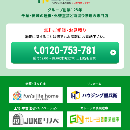
千葉若葉ショールーム店
牛久市
・
つくば市
（※）・
つくばみらい市
・
龍ヶ崎市
・
土浦市
（※）・
取手
グループ創業125年
住所
千葉県千葉市若葉区殿台町80-3
市
・
守谷市
・
稲敷市
（※）・
行方市
・
潮来市
・
鹿嶋市
・
神栖市
・
阿見町
・
千葉・茨城の屋根・外壁塗装と雨漏り修理の専門店
利根町
・
河内町
（※）・
水戸市全域
※近接市町村はご相談ください（
ひ
たちなか市
・
那珂市
・
笠間市
・
城里町
・
大洗町
・
茨城町
）
無料ご相談・お見積り
旭・東総店
※一部地域を除きます。予めご了承ください。
塗装に関することは
何でもお気軽にお電話下さい。
住所
千葉県旭市二6457-1
0120-753-781
受付：9:00〜18:00(水曜定休) 土日祝も営業
佐倉ショールーム店
住所
千葉県佐倉市鏑木町474-1
新築・注文住宅
リフォーム
東金ショールーム店
住所
千葉県東金市東金540番地6
土地・中古住宅×リノベーション
ガレージ&農業倉庫
柏ショールーム店