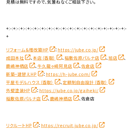
見積は無料ですので、気兼ねなくご相談下さい。
+:-:+:-:+:-:+:-:+:-:+:-:+:-:+:-:+:-:+:-:+:-:+:-:+:-:+:-+:-+:-+:-+:-
+
リフォーム＆増改築HP
：
https://jube.co.jp/
成田本社
、
本店（香取）
、
稲敷佐原パルナ店
、
旭店
、
鹿嶋神栖店
、
牛久龍ヶ崎阿見店
、
佐倉店
新築・建替えHP
：
https://h-jube.com/
平屋モデルハウス（香取）
、
定額制自由設計（香取）
外壁塗装HP
：
https://jube.co.jp/gaiheki/
稲敷佐原パルナ店
、
鹿嶋神栖店
、佐倉店
リクルートHP
：
https://recruit.jube.co.jp/