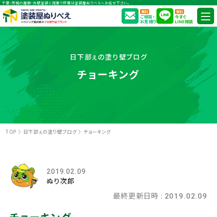
千葉・茨城の屋根・外壁塗装と雨漏り修理は塗装屋ぬりべえへお任せ下さい。
無料
無料
ご相談・
今すぐ
お見積り
LINE相談
日下部ぇの塗り壁ブログ
チョーキング
TOP
日下部ぇの塗り壁ブログ
チョーキング
2019.02.09
ぬり次郎
最終更新日時 :
2019.02.09