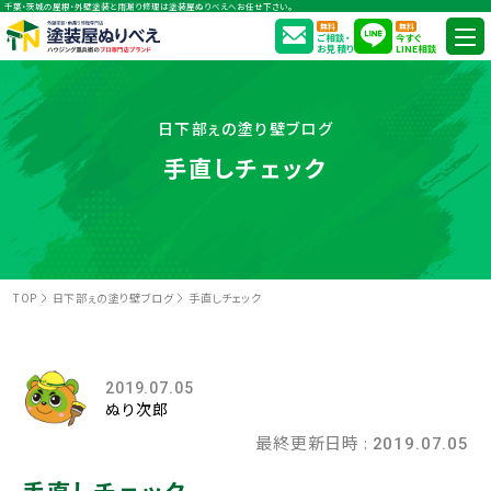
千葉・茨城の屋根・外壁塗装と雨漏り修理は塗装屋ぬりべえへお任せ下さい。
無料
無料
ご相談・
今すぐ
お見積り
LINE相談
日下部ぇの塗り壁ブログ
手直しチェック
TOP
日下部ぇの塗り壁ブログ
手直しチェック
2019.07.05
ぬり次郎
最終更新日時 :
2019.07.05