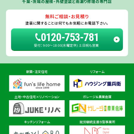
千葉・茨城の屋根・外壁塗装と雨漏り修理の専門店
利根町
・
河内町
（※）・
水戸市全域
※近接市町村はご相談ください（
ひ
たちなか市
・
那珂市
・
笠間市
・
城里町
・
大洗町
・
茨城町
）
無料ご相談・お見積り
旭・東総店
※一部地域を除きます。予めご了承ください。
塗装に関することは
何でもお気軽にお電話下さい。
住所
千葉県旭市二6457-1
0120-753-781
受付：9:00〜18:00(水曜定休) 土日祝も営業
佐倉ショールーム店
住所
千葉県佐倉市鏑木町474-1
新築・注文住宅
リフォーム
東金ショールーム店
住所
千葉県東金市東金540番地6
土地・中古住宅×リノベーション
ガレージ&農業倉庫
柏ショールーム店
住所
千葉県柏市十余二297-19
キッチンリフォーム
就労継続支援Ｂ型事業所