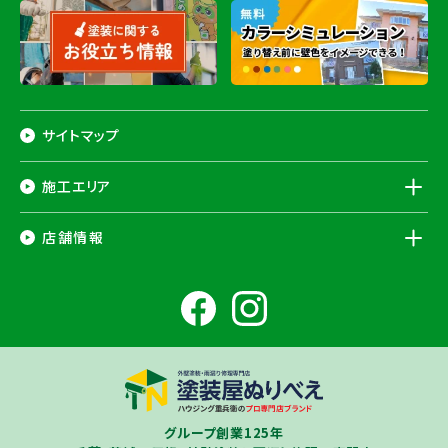
サイトマップ
施工エリア
千葉県
店舗情報
香取市
・香取郡（
多古町
、
東庄町
、
神崎町
）・
銚子市
・
旭市
・
匝瑳市
・
成
田市
・
富里市
・
佐倉市
・
千葉市若葉区
（※）・
稲毛区
（※）・
中央区
千葉県
（※）・
四街道市
・
八街市
・
東金市
・
山武市
・山武郡（
横芝光町
、
芝山
成田ショールーム店
町
）
大網白里市
・
九十九里町
・
茂原市
・
白子町
・
長生村
・
柏市
・
我孫子
住所
千葉県成田市土屋724-2
市
・
白井市
（※）・印旛郡（
酒々井町
）・
印西市
※一部地域を除きます。予めご了承ください。
茨城県
千葉若葉ショールーム店
牛久市
・
つくば市
（※）・
つくばみらい市
・
龍ヶ崎市
・
土浦市
（※）・
取手
グループ創業125年
住所
千葉県千葉市若葉区殿台町80-3
市
・
守谷市
・
稲敷市
（※）・
行方市
・
潮来市
・
鹿嶋市
・
神栖市
・
阿見町
・