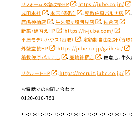
リフォーム＆増改築HP
：
https://jube.co.jp/
成田本社
、
本店（香取）
、
稲敷佐原パルナ店
鹿嶋神栖店
、
牛久龍ヶ崎阿見店
、
佐倉店
新築・建替えHP
：
https://h-jube.com/
平屋モデルハウス（香取）
、
定額制自由設計（香取
外壁塗装HP
：
https://jube.co.jp/gaiheki/
稲敷佐原パルナ店
、
鹿嶋神栖店
、佐倉店、牛久
リクルートHP
：
https://recruit.jube.co.jp/
お電話でのお問い合わせ
0120-010-753
+:-:+:-:+:-:+:-:+:-:+:-:+:-:+:-:+:-:+:-:+:-:+:-:+:-: