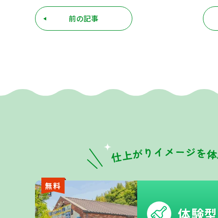
前の記事
無料
体験型