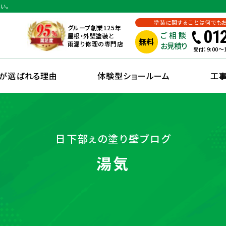
い。
塗装に関することは何でも
グループ創業125年
01
ご相談
屋根・外壁塗装と
無料
雨漏り修理の専門店
お見積り
：9:00
受付
えが選ばれる理由
体験型ショールーム
工
日下部ぇの塗り壁ブログ
湯気