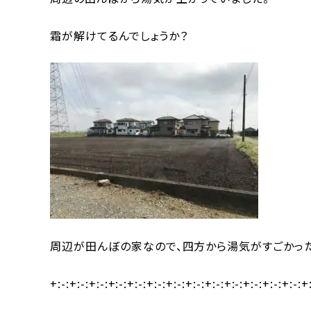
霜が解けてるんでしょうか？
周辺が田んぼの家なので、四方から湯気がすごかった
+:-:+:-:+:-:+:-:+:-:+:-:+:-:+:-:+:-:+:-:+:-:+:-:+:-: