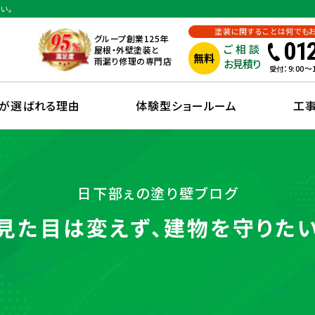
い。
塗装に関することは何でも
グループ創業125年
01
ご相談
屋根・外壁塗装と
無料
雨漏り修理の専門店
お見積り
：9:00
受付
えが選ばれる理由
体験型ショールーム
工
日下部ぇの塗り壁ブログ
見た目は変えず、建物を守りた