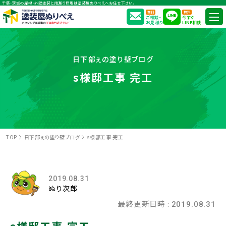
千葉・茨城の屋根・外壁塗装と雨漏り修理は塗装屋ぬりべえへお任せ下さい。
無料
無料
ご相談・
今すぐ
お見積り
LINE相談
日下部ぇの塗り壁ブログ
s様邸工事 完工
TOP
日下部ぇの塗り壁ブログ
s様邸工事 完工
2019.08.31
ぬり次郎
最終更新日時 :
2019.08.31