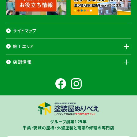
サイトマップ
施工エリア
千葉県
店舗情報
香取市
・香取郡（
多古町
、
東庄町
、
神崎町
）・
銚子市
・
旭市
・
匝瑳市
・
成
田市
・
富里市
・
佐倉市
・
千葉市若葉区
（※）・
稲毛区
（※）・
中央区
千葉県
（※）・
四街道市
・
八街市
・
東金市
・
山武市
・山武郡（
横芝光町
、
芝山
成田ショールーム店
町
）
大網白里市
・
九十九里町
・
茂原市
・
白子町
・
長生村
・
柏市
・
我孫子
住所
千葉県成田市土屋724-2
市
・
白井市
（※）・印旛郡（
酒々井町
）・
印西市
※一部地域を除きます。予めご了承ください。
茨城県
千葉若葉ショールーム店
牛久市
・
つくば市
（※）・
つくばみらい市
・
龍ヶ崎市
・
土浦市
（※）・
取手
グループ創業125年
住所
千葉県千葉市若葉区殿台町80-3
市
・
守谷市
・
稲敷市
（※）・
行方市
・
潮来市
・
鹿嶋市
・
神栖市
・
阿見町
・
千葉・茨城の屋根・外壁塗装と雨漏り修理の専門店
利根町
・
河内町
（※）・
水戸市全域
※近接市町村はご相談ください（
ひ