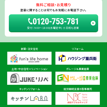
たちなか市
・
那珂市
・
笠間市
・
城里町
・
大洗町
・
茨城町
）
無料ご相談・お見積り
旭・東総店
※一部地域を除きます。予めご了承ください。
塗装に関することは
何でもお気軽にお電話下さい。
住所
千葉県旭市二6457-1
0120-753-781
受付：9:00〜18:00(水曜定休) 土日祝も営業
佐倉ショールーム店
住所
千葉県佐倉市鏑木町474-1
新築・注文住宅
リフォーム
東金ショールーム店
住所
千葉県東金市東金540番地6
土地・中古住宅×リノベーション
ガレージ&農業倉庫
柏ショールーム店
住所
千葉県柏市十余二297-19
キッチンリフォーム
就労継続支援Ｂ型事業所