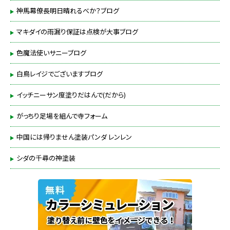
神馬幕僚長明日晴れるべか？ブログ
マキダイの雨漏り保証は点検が大事ブログ
色魔法使いサニーブログ
白鳥レイジでございますブログ
イッチニーサン度塗りだはんで(だから)
がっちり足場を組んで寺フォーム
中国には帰りません塗装パンダ レンレン
シダの千尋の神塗装