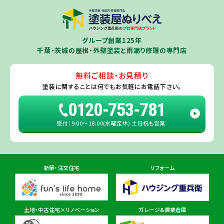
※一部地域を除きます。予めご了承ください。
茨城県
千葉若葉ショールーム店
牛久市
・
つくば市
（※）・
つくばみらい市
・
龍ヶ崎市
・
土浦市
（※）・
取手
グループ創業125年
住所
千葉県千葉市若葉区殿台町80-3
市
・
守谷市
・
稲敷市
（※）・
行方市
・
潮来市
・
鹿嶋市
・
神栖市
・
阿見町
・
千葉・茨城の屋根・外壁塗装と雨漏り修理の専門店
利根町
・
河内町
（※）・
水戸市全域
※近接市町村はご相談ください（
ひ
たちなか市
・
那珂市
・
笠間市
・
城里町
・
大洗町
・
茨城町
）
無料ご相談・お見積り
旭・東総店
※一部地域を除きます。予めご了承ください。
塗装に関することは
何でもお気軽にお電話下さい。
住所
千葉県旭市二6457-1
0120-753-781
受付：9:00〜18:00(水曜定休) 土日祝も営業
佐倉ショールーム店
住所
千葉県佐倉市鏑木町474-1
新築・注文住宅
リフォーム
東金ショールーム店
住所
千葉県東金市東金540番地6
土地・中古住宅×リノベーション
ガレージ&農業倉庫