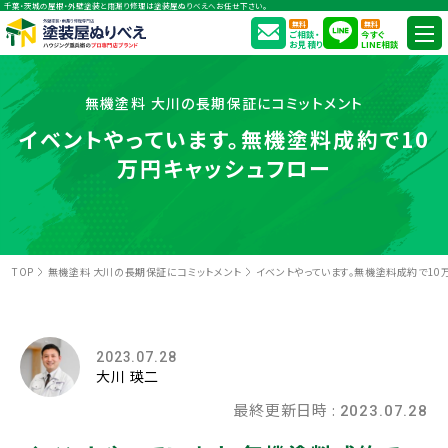
千葉・茨城の屋根・外壁塗装と雨漏り修理は塗装屋ぬりべえへお任せ下さい。
無料
無料
ご相談・
今すぐ
お見積り
LINE相談
無機塗料 大川の長期保証にコミットメント
イベントやっています。無機塗料成約で10
万円キャッシュフロー
TOP
無機塗料 大川の長期保証にコミットメント
イベントやっています。無機塗料成約で10
2023.07.28
大川 瑛二
最終更新日時 :
2023.07.28