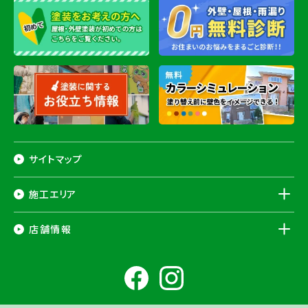
サイトマップ
施工エリア
千葉県
店舗情報
香取市
・香取郡（
多古町
、
東庄町
、
神崎町
）・
銚子市
・
旭市
・
匝瑳市
・
成
田市
・
富里市
・
佐倉市
・
千葉市若葉区
（※）・
稲毛区
（※）・
中央区
千葉県
（※）・
四街道市
・
八街市
・
東金市
・
山武市
・山武郡（
横芝光町
、
芝山
成田ショールーム店
町
）
大網白里市
・
九十九里町
・
茂原市
・
白子町
・
長生村
・
柏市
・
我孫子
住所
千葉県成田市土屋724-2
市
・
白井市
（※）・印旛郡（
酒々井町
）・
印西市