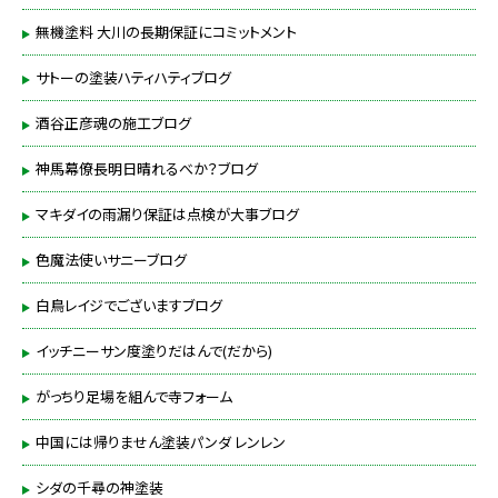
無機塗料 大川の長期保証にコミットメント
サトーの塗装ハティハティブログ
酒谷正彦魂の施工ブログ
神馬幕僚長明日晴れるべか？ブログ
マキダイの雨漏り保証は点検が大事ブログ
色魔法使いサニーブログ
白鳥レイジでございますブログ
イッチニーサン度塗りだはんで(だから)
がっちり足場を組んで寺フォーム
中国には帰りません塗装パンダ レンレン
シダの千尋の神塗装