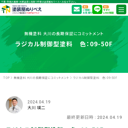
千葉・茨城の屋根・外壁塗装と雨漏り修理は塗装屋ぬりべえへお任せ下さい。
無料
無料
ご相談・
今すぐ
お見積り
LINE相談
無機塗料 大川の長期保証にコミットメント
ラジカル制御型塗料 色：09-50F
TOP
無機塗料 大川の長期保証にコミットメント
ラジカル制御型塗料 色：09-50F
2024.04.19
大川 瑛二
最終更新日時 :
2024.04.19