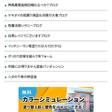
神馬幕僚長明日晴れるべか？ブログ
マキダイの雨漏り保証は点検が大事ブログ
色魔法使いサニーブログ
白鳥レイジでございますブログ
イッチニーサン度塗りだはんで(だから)
がっちり足場を組んで寺フォーム
中国には帰りません塗装パンダ レンレン
シダの千尋の神塗装