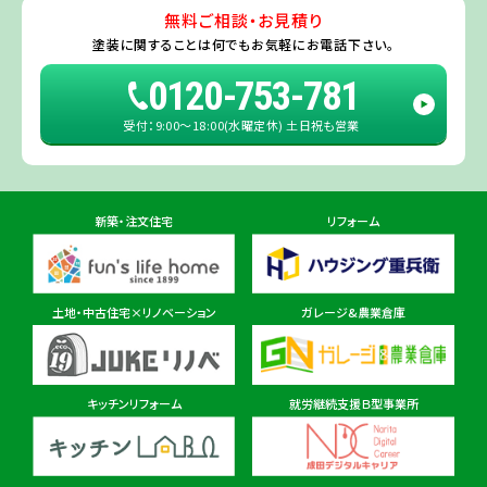
たちなか市
・
那珂市
・
笠間市
・
城里町
・
大洗町
・
茨城町
）
無料ご相談・お見積り
旭・東総店
※一部地域を除きます。予めご了承ください。
塗装に関することは
何でもお気軽にお電話下さい。
住所
千葉県旭市二6457-1
0120-753-781
受付：9:00〜18:00(水曜定休) 土日祝も営業
佐倉ショールーム店
住所
千葉県佐倉市鏑木町474-1
新築・注文住宅
リフォーム
東金ショールーム店
住所
千葉県東金市東金540番地6
土地・中古住宅×リノベーション
ガレージ&農業倉庫
柏ショールーム店
住所
千葉県柏市十余二297-19
キッチンリフォーム
就労継続支援Ｂ型事業所