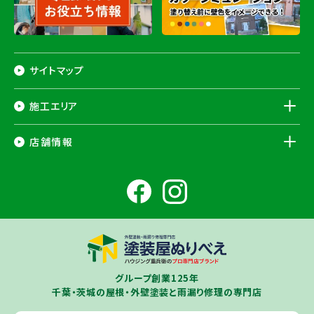
サイトマップ
施工エリア
千葉県
店舗情報
香取市
・香取郡（
多古町
、
東庄町
、
神崎町
）・
銚子市
・
旭市
・
匝瑳市
・
成
田市
・
富里市
・
佐倉市
・
千葉市若葉区
（※）・
稲毛区
（※）・
中央区
千葉県
（※）・
四街道市
・
八街市
・
東金市
・
山武市
・山武郡（
横芝光町
、
芝山
成田ショールーム店
町
）
大網白里市
・
九十九里町
・
茂原市
・
白子町
・
長生村
・
柏市
・
我孫子
住所
千葉県成田市土屋724-2
市
・
白井市
（※）・印旛郡（
酒々井町
）・
印西市
※一部地域を除きます。予めご了承ください。
茨城県
千葉若葉ショールーム店
牛久市
・
つくば市
（※）・
つくばみらい市
・
龍ヶ崎市
・
土浦市
（※）・
取手
グループ創業125年
住所
千葉県千葉市若葉区殿台町80-3
市
・
守谷市
・
稲敷市
（※）・
行方市
・
潮来市
・
鹿嶋市
・
神栖市
・
阿見町
・
千葉・茨城の屋根・外壁塗装と雨漏り修理の専門店
利根町
・
河内町
（※）・
水戸市全域
※近接市町村はご相談ください（
ひ