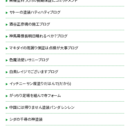
無機塗料 大川の長期保証にコミットメント
サトーの塗装ハティハティブログ
酒谷正彦魂の施工ブログ
神馬幕僚長明日晴れるべか？ブログ
マキダイの雨漏り保証は点検が大事ブログ
色魔法使いサニーブログ
白鳥レイジでございますブログ
イッチニーサン度塗りだはんで(だから)
がっちり足場を組んで寺フォーム
中国には帰りません塗装パンダ レンレン
シダの千尋の神塗装