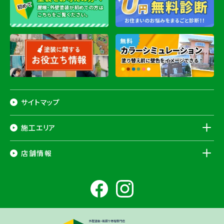
サイトマップ
施工エリア
千葉県
店舗情報
香取市
・香取郡（
多古町
、
東庄町
、
神崎町
）・
銚子市
・
旭市
・
匝瑳市
・
成
田市
・
富里市
・
佐倉市
・
千葉市若葉区
（※）・
稲毛区
（※）・
中央区
千葉県
（※）・
四街道市
・
八街市
・
東金市
・
山武市
・山武郡（
横芝光町
、
芝山
成田ショールーム店
町
）
大網白里市
・
九十九里町
・
茂原市
・
白子町
・
長生村
・
柏市
・
我孫子
住所
千葉県成田市土屋724-2
市
・
白井市
（※）・印旛郡（
酒々井町
）・
印西市
※一部地域を除きます。予めご了承ください。