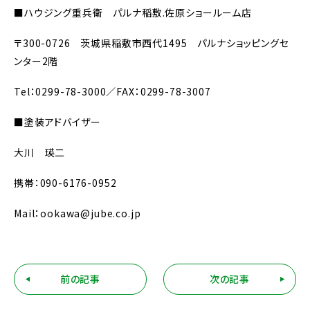
■
ハウジング重兵衛 パルナ稲敷
.
佐原ショールーム店
〒
300-0726
茨城県稲敷市西代
1495
パルナショッピングセ
ンター
2
階
Tel
：
0299-78-3000
／
FAX
：
0299-78-3007
■
塗装アドバイザー
大川 瑛二
携帯：
090-6176-0952
Mail
：
ookawa@jube.co.jp
前の記事
次の記事