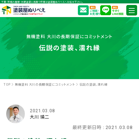
千葉・茨城の屋根・外壁塗装と雨漏り修理は塗装屋ぬりべえへお任せ下さい。
無料
無料
ご相談・
今すぐ
お見積り
LINE相談
無機塗料 大川の長期保証にコミットメント
伝説の塗装、濡れ縁
TOP
無機塗料 大川の長期保証にコミットメント
伝説の塗装、濡れ縁
2021.03.08
大川 瑛二
最終更新日時 :
2021.03.08