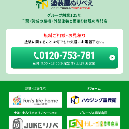
茨城県
千葉若葉ショールーム店
牛久市
・
つくば市
（※）・
つくばみらい市
・
龍ヶ崎市
・
土浦市
（※）・
取手
グループ創業125年
住所
千葉県千葉市若葉区殿台町80-3
市
・
守谷市
・
稲敷市
（※）・
行方市
・
潮来市
・
鹿嶋市
・
神栖市
・
阿見町
・
千葉・茨城の屋根・外壁塗装と雨漏り修理の専門店
利根町
・
河内町
（※）・
水戸市全域
※近接市町村はご相談ください（
ひ
たちなか市
・
那珂市
・
笠間市
・
城里町
・
大洗町
・
茨城町
）
無料ご相談・お見積り
旭・東総店
※一部地域を除きます。予めご了承ください。
塗装に関することは
何でもお気軽にお電話下さい。
住所
千葉県旭市二6457-1
0120-753-781
受付：9:00〜18:00(水曜定休) 土日祝も営業
佐倉ショールーム店
住所
千葉県佐倉市鏑木町474-1
新築・注文住宅
リフォーム
東金ショールーム店
住所
千葉県東金市東金540番地6
土地・中古住宅×リノベーション
ガレージ&農業倉庫