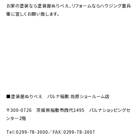
お家の塗装なら塗装屋ぬりべえ、リフォームならハウジング重兵
衛に宜しくお願い致します。
■
塗装屋ぬりべえ パルナ稲敷
.
佐原ショールーム店
〒
300-0726
茨城県稲敷市西代
1495
パルナショッピングセ
ンター
2
階
Tel
：
0299-78-3000
／
FAX
：
0299-78-3007