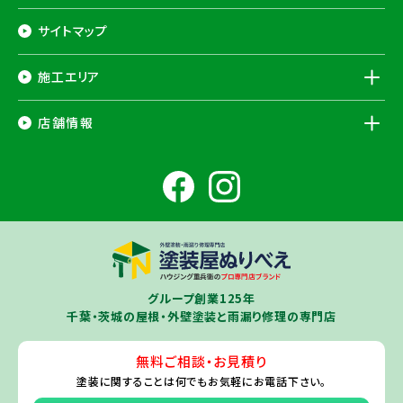
サイトマップ
施工エリア
千葉県
店舗情報
香取市
・香取郡（
多古町
、
東庄町
、
神崎町
）・
銚子市
・
旭市
・
匝瑳市
・
成
田市
・
富里市
・
佐倉市
・
千葉市若葉区
（※）・
稲毛区
（※）・
中央区
千葉県
（※）・
四街道市
・
八街市
・
東金市
・
山武市
・山武郡（
横芝光町
、
芝山
成田ショールーム店
町
）
大網白里市
・
九十九里町
・
茂原市
・
白子町
・
長生村
・
柏市
・
我孫子
住所
千葉県成田市土屋724-2
市
・
白井市
（※）・印旛郡（
酒々井町
）・
印西市
※一部地域を除きます。予めご了承ください。
茨城県
千葉若葉ショールーム店
牛久市
・
つくば市
（※）・
つくばみらい市
・
龍ヶ崎市
・
土浦市
（※）・
取手
グループ創業125年
住所
千葉県千葉市若葉区殿台町80-3
市
・
守谷市
・
稲敷市
（※）・
行方市
・
潮来市
・
鹿嶋市
・
神栖市
・
阿見町
・
千葉・茨城の屋根・外壁塗装と雨漏り修理の専門店
利根町
・
河内町
（※）・
水戸市全域
※近接市町村はご相談ください（
ひ
たちなか市
・
那珂市
・
笠間市
・
城里町
・
大洗町
・
茨城町
）
無料ご相談・お見積り
旭・東総店
※一部地域を除きます。予めご了承ください。
塗装に関することは
何でもお気軽にお電話下さい。
住所
千葉県旭市二6457-1