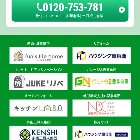
0120-753-781
受付：9:00〜18:00(水曜定休) 土日祝も営業
佐倉ショールーム店
住所
千葉県佐倉市鏑木町474-1
新築・注文住宅
リフォーム
東金ショールーム店
住所
千葉県東金市東金540番地6
土地・中古住宅×リノベーション
ガレージ&農業倉庫
柏ショールーム店
住所
千葉県柏市十余二297-19
キッチンリフォーム
就労継続支援Ｂ型事業所
多能工職人集団
採用サイト
茨城県
茨城本店・水戸ショールーム