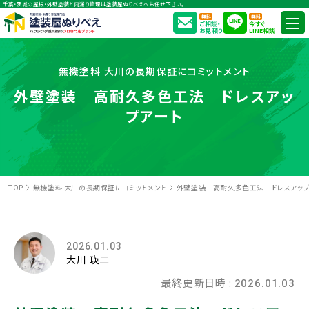
千葉・茨城の屋根・外壁塗装と雨漏り修理は塗装屋ぬりべえへお任せ下さい。
無料
無料
ご相談・
今すぐ
お見積り
LINE相談
無機塗料 大川の長期保証にコミットメント
外壁塗装 高耐久多色工法 ドレスアッ
プアート
TOP
無機塗料 大川の長期保証にコミットメント
外壁塗装 高耐久多色工法 ドレスアップ
2026.01.03
大川 瑛二
最終更新日時 :
2026.01.03