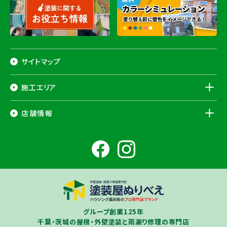
サイトマップ
施工エリア
千葉県
店舗情報
香取市
・香取郡（
多古町
、
東庄町
、
神崎町
）・
銚子市
・
旭市
・
匝瑳市
・
成
田市
・
富里市
・
佐倉市
・
千葉市若葉区
（※）・
稲毛区
（※）・
中央区
千葉県
（※）・
四街道市
・
八街市
・
東金市
・
山武市
・山武郡（
横芝光町
、
芝山
成田ショールーム店
町
）
大網白里市
・
九十九里町
・
茂原市
・
白子町
・
長生村
・
柏市
・
我孫子
住所
千葉県成田市土屋724-2
市
・
白井市
（※）・印旛郡（
酒々井町
）・
印西市
※一部地域を除きます。予めご了承ください。
茨城県
千葉若葉ショールーム店
牛久市
・
つくば市
（※）・
つくばみらい市
・
龍ヶ崎市
・
土浦市
（※）・
取手
グループ創業125年
住所
千葉県千葉市若葉区殿台町80-3
市
・
守谷市
・
稲敷市
（※）・
行方市
・
潮来市
・
鹿嶋市
・
神栖市
・
阿見町
・
千葉・茨城の屋根・外壁塗装と雨漏り修理の専門店