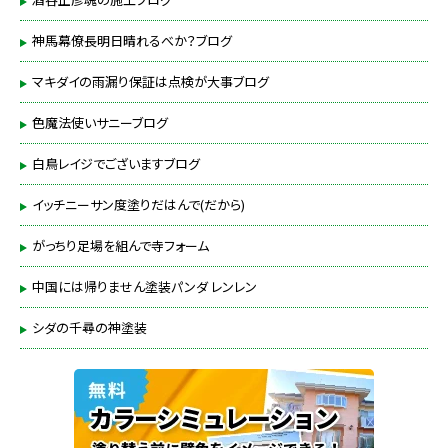
神馬幕僚長明日晴れるべか？ブログ
マキダイの雨漏り保証は点検が大事ブログ
色魔法使いサニーブログ
白鳥レイジでございますブログ
イッチニーサン度塗りだはんで(だから)
がっちり足場を組んで寺フォーム
中国には帰りません塗装パンダ レンレン
シダの千尋の神塗装