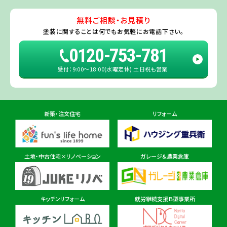
利根町
・
河内町
（※）・
水戸市全域
※近接市町村はご相談ください（
ひ
たちなか市
・
那珂市
・
笠間市
・
城里町
・
大洗町
・
茨城町
）
無料ご相談・お見積り
旭・東総店
※一部地域を除きます。予めご了承ください。
塗装に関することは
何でもお気軽にお電話下さい。
住所
千葉県旭市二6457-1
0120-753-781
受付：9:00〜18:00(水曜定休) 土日祝も営業
佐倉ショールーム店
住所
千葉県佐倉市鏑木町474-1
新築・注文住宅
リフォーム
東金ショールーム店
住所
千葉県東金市東金540番地6
土地・中古住宅×リノベーション
ガレージ&農業倉庫
柏ショールーム店
住所
千葉県柏市十余二297-19
キッチンリフォーム
就労継続支援Ｂ型事業所