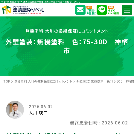
千葉・茨城の屋根・外壁塗装と雨漏り修理は塗装屋ぬりべえへお任せ下さい。
無料
無料
ご相談・
今すぐ
お見積り
LINE相談
無機塗料 大川の長期保証にコミットメント
外壁塗装：無機塗料 色：75-30D 神栖
市
TOP
無機塗料 大川の長期保証にコミットメント
外壁塗装：無機塗料 色：75-30D 神栖
2026.06.02
大川 瑛二
最終更新日時 :
2026.06.02