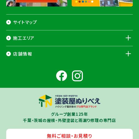
サイトマップ
施工エリア
千葉県
店舗情報
香取市
・香取郡（
多古町
、
東庄町
、
神崎町
）・
銚子市
・
旭市
・
匝瑳市
・
成
田市
・
富里市
・
佐倉市
・
千葉市若葉区
（※）・
稲毛区
（※）・
中央区
千葉県
（※）・
四街道市
・
八街市
・
東金市
・
山武市
・山武郡（
横芝光町
、
芝山
成田ショールーム店
町
）
大網白里市
・
九十九里町
・
茂原市
・
白子町
・
長生村
・
柏市
・
我孫子
住所
千葉県成田市土屋724-2
市
・
白井市
（※）・印旛郡（
酒々井町
）・
印西市
※一部地域を除きます。予めご了承ください。
茨城県
千葉若葉ショールーム店
牛久市
・
つくば市
（※）・
つくばみらい市
・
龍ヶ崎市
・
土浦市
（※）・
取手
グループ創業125年
住所
千葉県千葉市若葉区殿台町80-3
市
・
守谷市
・
稲敷市
（※）・
行方市
・
潮来市
・
鹿嶋市
・
神栖市
・
阿見町
・
千葉・茨城の屋根・外壁塗装と雨漏り修理の専門店
利根町
・
河内町
（※）・
水戸市全域
※近接市町村はご相談ください（
ひ
たちなか市
・
那珂市
・
笠間市
・
城里町
・
大洗町
・
茨城町
）
無料ご相談・お見積り