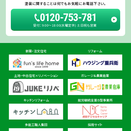
旭・東総店
※一部地域を除きます。予めご了承ください。
塗装に関することは
何でもお気軽にお電話下さい。
住所
千葉県旭市二6457-1
0120-753-781
受付：9:00〜18:00(水曜定休) 土日祝も営業
佐倉ショールーム店
住所
千葉県佐倉市鏑木町474-1
新築・注文住宅
リフォーム
東金ショールーム店
住所
千葉県東金市東金540番地6
土地・中古住宅×リノベーション
ガレージ&農業倉庫
柏ショールーム店
住所
千葉県柏市十余二297-19
キッチンリフォーム
就労継続支援Ｂ型事業所
多能工職人集団
採用サイト
茨城県