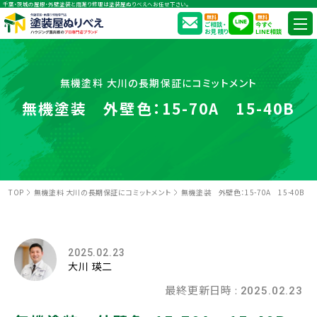
千葉・茨城の屋根・外壁塗装と雨漏り修理は塗装屋ぬりべえへお任せ下さい。
無料
無料
ご相談・
今すぐ
お見積り
LINE相談
無機塗料 大川の長期保証にコミットメント
無機塗装 外壁色：15-70A 15-40B
TOP
無機塗料 大川の長期保証にコミットメント
無機塗装 外壁色：15-70A 15-40B
2025.02.23
大川 瑛二
最終更新日時 :
2025.02.23