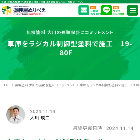
千葉・茨城の屋根・外壁塗装と雨漏り修理は塗装屋ぬりべえへお任せ下さい。
無料
無料
ご相談・
今すぐ
お見積り
LINE相談
無機塗料 大川の長期保証にコミットメント
車庫をラジカル制御型塗料で施工 19-
80F
TOP
無機塗料 大川の長期保証にコミットメント
車庫をラジカル制御型塗料で施工 19-8
2024.11.14
大川 瑛二
最終更新日時 :
2024.11.14