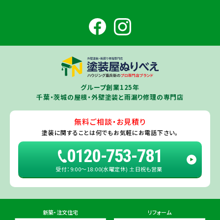
香取市
・香取郡（
多古町
、
東庄町
、
神崎町
）・
銚子市
・
旭市
・
匝瑳市
・
成
田市
・
富里市
・
佐倉市
・
千葉市若葉区
（※）・
稲毛区
（※）・
中央区
千葉県
（※）・
四街道市
・
八街市
・
東金市
・
山武市
・山武郡（
横芝光町
、
芝山
成田ショールーム店
町
）
大網白里市
・
九十九里町
・
茂原市
・
白子町
・
長生村
・
柏市
・
我孫子
住所
千葉県成田市土屋724-2
市
・
白井市
（※）・印旛郡（
酒々井町
）・
印西市
※一部地域を除きます。予めご了承ください。
茨城県
千葉若葉ショールーム店
牛久市
・
つくば市
（※）・
つくばみらい市
・
龍ヶ崎市
・
土浦市
（※）・
取手
グループ創業125年
住所
千葉県千葉市若葉区殿台町80-3
市
・
守谷市
・
稲敷市
（※）・
行方市
・
潮来市
・
鹿嶋市
・
神栖市
・
阿見町
・
千葉・茨城の屋根・外壁塗装と雨漏り修理の専門店
利根町
・
河内町
（※）・
水戸市全域
※近接市町村はご相談ください（
ひ
たちなか市
・
那珂市
・
笠間市
・
城里町
・
大洗町
・
茨城町
）
無料ご相談・お見積り
旭・東総店
※一部地域を除きます。予めご了承ください。
塗装に関することは
何でもお気軽にお電話下さい。
住所
千葉県旭市二6457-1
0120-753-781
受付：9:00〜18:00(水曜定休) 土日祝も営業
佐倉ショールーム店
住所
千葉県佐倉市鏑木町474-1
新築・注文住宅
リフォーム