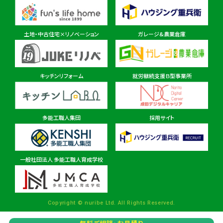
東金ショールーム店
住所
千葉県東金市東金540番地6
土地・中古住宅×リノベーション
ガレージ&農業倉庫
柏ショールーム店
住所
千葉県柏市十余二297-19
キッチンリフォーム
就労継続支援Ｂ型事業所
多能工職人集団
採用サイト
茨城県
茨城本店・水戸ショールーム
住所
茨城県水戸市見川町2135-6
一般社団法人 多能工職人育成学校
パルナ 稲敷・佐原ショールーム店
住所
茨城県稲敷市西代1495
Copyright © nuribe Ltd. All Rights Reserved.