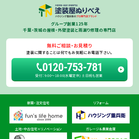
※一部地域を除きます。予めご了承ください。
茨城県
千葉若葉ショールーム店
牛久市
・
つくば市
（※）・
つくばみらい市
・
龍ヶ崎市
・
土浦市
（※）・
取手
グループ創業125年
住所
千葉県千葉市若葉区殿台町80-3
市
・
守谷市
・
稲敷市
（※）・
行方市
・
潮来市
・
鹿嶋市
・
神栖市
・
阿見町
・
千葉・茨城の屋根・外壁塗装と雨漏り修理の専門店
利根町
・
河内町
（※）・
水戸市全域
※近接市町村はご相談ください（
ひ
たちなか市
・
那珂市
・
笠間市
・
城里町
・
大洗町
・
茨城町
）
無料ご相談・お見積り
旭・東総店
※一部地域を除きます。予めご了承ください。
塗装に関することは
何でもお気軽にお電話下さい。
住所
千葉県旭市二6457-1
0120-753-781
受付：9:00〜18:00(水曜定休) 土日祝も営業
佐倉ショールーム店
住所
千葉県佐倉市鏑木町474-1
新築・注文住宅
リフォーム
東金ショールーム店
住所
千葉県東金市東金540番地6
土地・中古住宅×リノベーション
ガレージ&農業倉庫