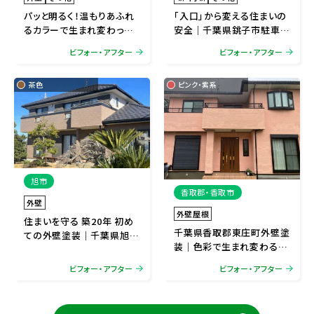
パッと明るく！温もりあふれ
「入口」から変える住まいの
るカラーで生まれ変わった
安全｜千葉県銚子市駐車場
外観｜千葉県匝瑳市外装塗
ゲート・玄関ドア
ビフォー・アフター
ビフォー・アフター
装リフォーム
茶色
ピンク・紫系
旭市
香取郡・香取市
外壁
外壁屋根
住まいを守る 築20年 初め
千葉県香取郡東庄町外壁塗
ての外壁塗装｜千葉県旭市
装｜色彩で生まれ変わるフ
外壁塗装リフォーム
ァサード
ビフォー・アフター
ビフォー・アフター