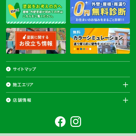
サイトマップ
施工エリア
千葉県
店舗情報
香取市
・香取郡（
多古町
、
東庄町
、
神崎町
）・
銚子市
・
旭市
・
匝瑳市
・
成
田市
・
富里市
・
佐倉市
・
千葉市若葉区
（※）・
稲毛区
（※）・
中央区
千葉県
（※）・
四街道市
・
八街市
・
東金市
・
山武市
・山武郡（
横芝光町
、
芝山
成田ショールーム店
町
）
大網白里市
・
九十九里町
・
茂原市
・
白子町
・
長生村
・
柏市
・
我孫子
住所
千葉県成田市土屋724-2
市
・
白井市
（※）・印旛郡（
酒々井町
）・
印西市