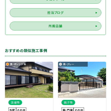
担当ブログ
所属店舗
おすすめの類似施工事例
黄・オレンジ系
黒・グレー
匝瑳市
銚子市
外壁
その他
塀・門塀
その他