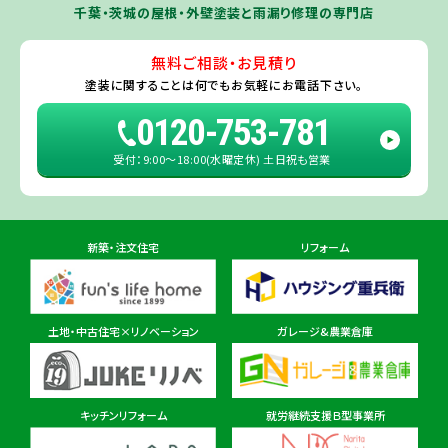
市
・
守谷市
・
稲敷市
（※）・
行方市
・
潮来市
・
鹿嶋市
・
神栖市
・
阿見町
・
千葉・茨城の屋根・外壁塗装と雨漏り修理の専門店
利根町
・
河内町
（※）・
水戸市全域
※近接市町村はご相談ください（
ひ
たちなか市
・
那珂市
・
笠間市
・
城里町
・
大洗町
・
茨城町
）
無料ご相談・お見積り
旭・東総店
※一部地域を除きます。予めご了承ください。
塗装に関することは
何でもお気軽にお電話下さい。
住所
千葉県旭市二6457-1
0120-753-781
受付：9:00〜18:00(水曜定休) 土日祝も営業
佐倉ショールーム店
住所
千葉県佐倉市鏑木町474-1
新築・注文住宅
リフォーム
東金ショールーム店
住所
千葉県東金市東金540番地6
土地・中古住宅×リノベーション
ガレージ&農業倉庫
柏ショールーム店
住所
千葉県柏市十余二297-19
キッチンリフォーム
就労継続支援Ｂ型事業所