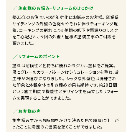
施主様のお悩み・リフォームのきっかけ
築25年のお住まいの経年劣化にお悩みのお客様。 窯業系
サイディングの外壁の色褪せやそれに伴うチョーキング現
象、コーキングの割れによる美観の低下や雨漏りのリスク
をご心配され、今回の外壁と屋根の塗装工事のご相談を
頂きました。
リフォームのポイント
塗料は耐候性と色持ちに優れたラジカル塗料をご提案。
黒とグレーのカラーパターンはシミュレーションを重ね、施
主様がお選びになりました。 シックな外壁色は洗練され
た印象と外観全体の引き締め効果も期待でき、約20日間
という施工期間で機能性とデザイン性を両立したリフォー
ムを実現することができました。
お客様の声
施主様みずからお時間をかけて決めた色で綺麗に仕上が
ったことに満足のお言葉を頂くことができました。