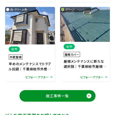
ーム
白・クリーム色
グリーン
柏市
柏市
屋根カバー
外壁屋根
屋根メンテナンスに新たな
早めのメンテナンスでトラブ
選択肢｜千葉県柏市屋根カ
ル回避｜千葉県柏市外壁塗
バーリフォーム
装・屋根塗装リフォーム
ビフォー・アフター
ビフォー・アフター
施工事例一覧