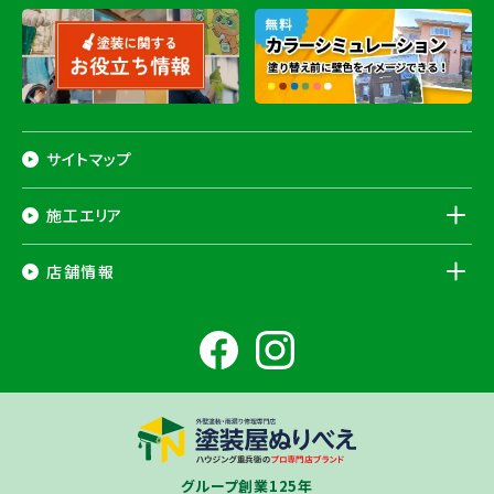
サイトマップ
施工エリア
千葉県
店舗情報
香取市
・香取郡（
多古町
、
東庄町
、
神崎町
）・
銚子市
・
旭市
・
匝瑳市
・
成
田市
・
富里市
・
佐倉市
・
千葉市若葉区
（※）・
稲毛区
（※）・
中央区
千葉県
（※）・
四街道市
・
八街市
・
東金市
・
山武市
・山武郡（
横芝光町
、
芝山
成田ショールーム店
町
）
大網白里市
・
九十九里町
・
茂原市
・
白子町
・
長生村
・
柏市
・
我孫子
住所
千葉県成田市土屋724-2
市
・
白井市
（※）・印旛郡（
酒々井町
）・
印西市
※一部地域を除きます。予めご了承ください。
茨城県
千葉若葉ショールーム店
牛久市
・
つくば市
（※）・
つくばみらい市
・
龍ヶ崎市
・
土浦市
（※）・
取手
グループ創業125年
住所
千葉県千葉市若葉区殿台町80-3