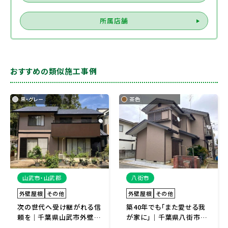
所属店舗
おすすめの類似施工事例
黒・グレー
茶色
山武市・山武郡
八街市
外壁屋根
その他
外壁屋根
その他
次の世代へ受け継がれる信
築40年でも「また愛せる我
頼を｜千葉県山武市外壁塗
が家に」｜千葉県八街市外
装・屋根塗装・その他リフォ
壁屋根塗装リフォーム