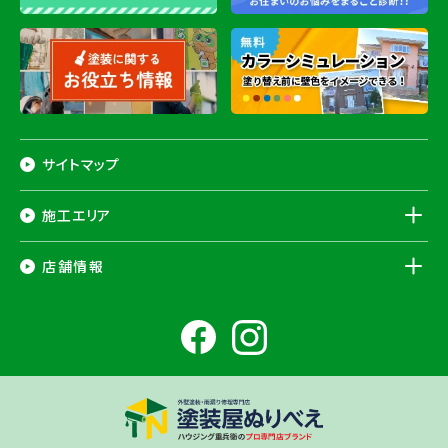
サイトマップ
施工エリア
千葉県
店舗情報
香取市
・香取郡（
多古町
、
東庄町
、
神崎町
）・
銚子市
・
旭市
・
匝瑳市
・
成
田市
・
富里市
・
佐倉市
・
千葉市若葉区
（※）・
稲毛区
（※）・
中央区
千葉県
（※）・
四街道市
・
八街市
・
東金市
・
山武市
・山武郡（
横芝光町
、
芝山
成田ショールーム店
町
）
大網白里市
・
九十九里町
・
茂原市
・
白子町
・
長生村
・
柏市
・
我孫子
住所
千葉県成田市土屋724-2
市
・
白井市
（※）・印旛郡（
酒々井町
）・
印西市
※一部地域を除きます。予めご了承ください。
茨城県
千葉若葉ショールーム店