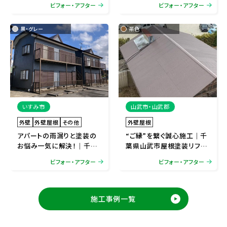
ビフォー・アフター
ビフォー・アフター
ーム
黒・グレー
茶色
いすみ市
山武市・山武郡
外壁
外壁屋根
その他
外壁屋根
アパートの雨漏りと塗装の
“ご縁”を繋ぐ誠心施工｜千
お悩み一気に解決！｜千葉
葉県山武市屋根塗装リフォ
県いすみ市外壁屋根塗装リ
ーム
ビフォー・アフター
ビフォー・アフター
フォーム
施工事例一覧