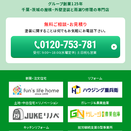
牛久市
・
つくば市
（※）・
つくばみらい市
・
龍ヶ崎市
・
土浦市
（※）・
取手
グループ創業125年
住所
千葉県千葉市若葉区殿台町80-3
市
・
守谷市
・
稲敷市
（※）・
行方市
・
潮来市
・
鹿嶋市
・
神栖市
・
阿見町
・
千葉・茨城の屋根・外壁塗装と雨漏り修理の専門店
利根町
・
河内町
（※）・
水戸市全域
※近接市町村はご相談ください（
ひ
たちなか市
・
那珂市
・
笠間市
・
城里町
・
大洗町
・
茨城町
）
無料ご相談・お見積り
旭・東総店
※一部地域を除きます。予めご了承ください。
塗装に関することは
何でもお気軽にお電話下さい。
住所
千葉県旭市二6457-1
0120-753-781
受付：9:00〜18:00(水曜定休) 土日祝も営業
佐倉ショールーム店
住所
千葉県佐倉市鏑木町474-1
新築・注文住宅
リフォーム
東金ショールーム店
住所
千葉県東金市東金540番地6
土地・中古住宅×リノベーション
ガレージ&農業倉庫
柏ショールーム店
住所
千葉県柏市十余二297-19
キッチンリフォーム
就労継続支援Ｂ型事業所