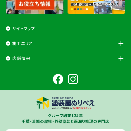
サイトマップ
施工エリア
千葉県
店舗情報
香取市
・香取郡（
多古町
、
東庄町
、
神崎町
）・
銚子市
・
旭市
・
匝瑳市
・
成
田市
・
富里市
・
佐倉市
・
千葉市若葉区
（※）・
稲毛区
（※）・
中央区
千葉県
（※）・
四街道市
・
八街市
・
東金市
・
山武市
・山武郡（
横芝光町
、
芝山
成田ショールーム店
町
）
大網白里市
・
九十九里町
・
茂原市
・
白子町
・
長生村
・
柏市
・
我孫子
住所
千葉県成田市土屋724-2
市
・
白井市
（※）・印旛郡（
酒々井町
）・
印西市
※一部地域を除きます。予めご了承ください。
茨城県
千葉若葉ショールーム店
牛久市
・
つくば市
（※）・
つくばみらい市
・
龍ヶ崎市
・
土浦市
（※）・
取手
グループ創業125年
住所
千葉県千葉市若葉区殿台町80-3
市
・
守谷市
・
稲敷市
（※）・
行方市
・
潮来市
・
鹿嶋市
・
神栖市
・
阿見町
・
千葉・茨城の屋根・外壁塗装と雨漏り修理の専門店
利根町
・
河内町
（※）・
水戸市全域
※近接市町村はご相談ください（
ひ
たちなか市
・
那珂市
・
笠間市
・
城里町
・
大洗町
・
茨城町
）