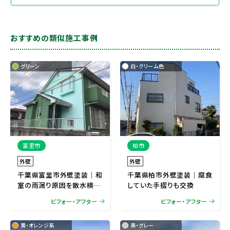
おすすめの類似施工事例
グリーン
白・クリーム色
富里市
柏市
外壁
外壁
千葉県富里市外壁塗装｜和
千葉県柏市外壁塗装｜腐食
室の雨漏り原因を散水検査
していた手摺りも交換
で特定
ビフォー・アフター
ビフォー・アフター
黄・オレンジ系
黒・グレー