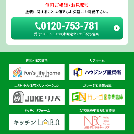
無料ご相談・お見積り
旭・東総店
※一部地域を除きます。予めご了承ください。
塗装に関することは
何でもお気軽にお電話下さい。
住所
千葉県旭市二6457-1
0120-753-781
受付：9:00〜18:00(水曜定休) 土日祝も営業
佐倉ショールーム店
住所
千葉県佐倉市鏑木町474-1
新築・注文住宅
リフォーム
東金ショールーム店
住所
千葉県東金市東金540番地6
土地・中古住宅×リノベーション
ガレージ&農業倉庫
柏ショールーム店
住所
千葉県柏市十余二297-19
キッチンリフォーム
就労継続支援Ｂ型事業所