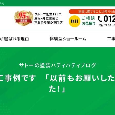
い。
塗装に関することは何でも
グループ創業125年
01
ご相談
屋根・外壁塗装と
無料
雨漏り修理の専門店
お見積り
：9:00
受付
えが選ばれる理由
体験型ショールーム
工
サトーの塗装ハティハティブログ
工事例です 「以前もお願いした
た！」