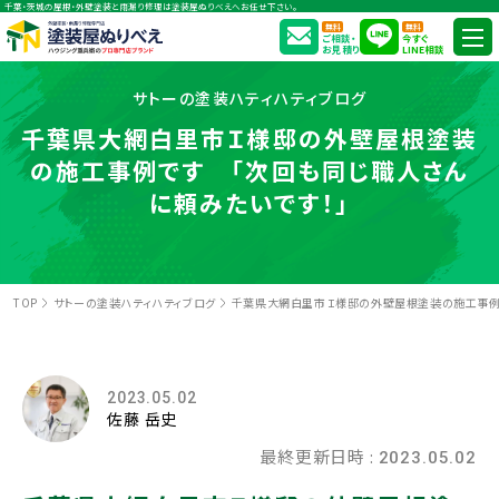
千葉・茨城の屋根・外壁塗装と雨漏り修理は塗装屋ぬりべえへお任せ下さい。
無料
無料
ご相談・
今すぐ
お見積り
LINE相談
サトーの塗装ハティハティブログ
千葉県大網白里市Ｉ様邸の外壁屋根塗装
の施工事例です 「次回も同じ職人さん
に頼みたいです！」
TOP
サトーの塗装ハティハティブログ
千葉県大網白里市Ｉ様邸の外壁屋根塗装の施工事例
2023.05.02
佐藤 岳史
最終更新日時 :
2023.05.02