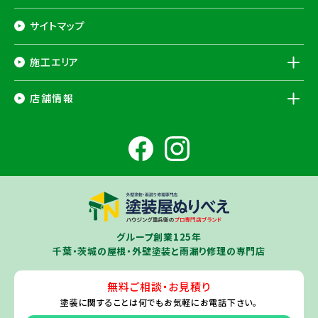
サイトマップ
施工エリア
千葉県
店舗情報
香取市
・香取郡（
多古町
、
東庄町
、
神崎町
）・
銚子市
・
旭市
・
匝瑳市
・
成
田市
・
富里市
・
佐倉市
・
千葉市若葉区
（※）・
稲毛区
（※）・
中央区
千葉県
（※）・
四街道市
・
八街市
・
東金市
・
山武市
・山武郡（
横芝光町
、
芝山
成田ショールーム店
町
）
大網白里市
・
九十九里町
・
茂原市
・
白子町
・
長生村
・
柏市
・
我孫子
住所
千葉県成田市土屋724-2
市
・
白井市
（※）・印旛郡（
酒々井町
）・
印西市
※一部地域を除きます。予めご了承ください。
茨城県
千葉若葉ショールーム店
牛久市
・
つくば市
（※）・
つくばみらい市
・
龍ヶ崎市
・
土浦市
（※）・
取手
グループ創業125年
住所
千葉県千葉市若葉区殿台町80-3
市
・
守谷市
・
稲敷市
（※）・
行方市
・
潮来市
・
鹿嶋市
・
神栖市
・
阿見町
・
千葉・茨城の屋根・外壁塗装と雨漏り修理の専門店
利根町
・
河内町
（※）・
水戸市全域
※近接市町村はご相談ください（
ひ
たちなか市
・
那珂市
・
笠間市
・
城里町
・
大洗町
・
茨城町
）
無料ご相談・お見積り
旭・東総店
※一部地域を除きます。予めご了承ください。
塗装に関することは
何でもお気軽にお電話下さい。
住所
千葉県旭市二6457-1