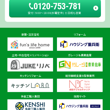
0120-753-781
受付：9:00〜18:00(水曜定休) 土日祝も営業
佐倉ショールーム店
住所
千葉県佐倉市鏑木町474-1
新築・注文住宅
リフォーム
東金ショールーム店
住所
千葉県東金市東金540番地6
土地・中古住宅×リノベーション
ガレージ&農業倉庫
柏ショールーム店
住所
千葉県柏市十余二297-19
キッチンリフォーム
就労継続支援Ｂ型事業所
多能工職人集団
採用サイト
茨城県
茨城本店・水戸ショールーム