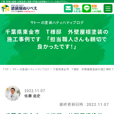
千葉・茨城の屋根・外壁塗装と雨漏り修理は塗装屋ぬりべえへお任せ下さい。
無料
無料
ご相談・
今すぐ
お見積り
LINE相談
サトーの塗装ハティハティブログ
千葉県東金市 T様邸 外壁屋根塗装の
施工事例です 「担当職人さんも親切で
良かったです！」
TOP
サトーの塗装ハティハティブログ
千葉県東金市 T様邸 外壁屋根塗装の施工事例です
2022.11.07
佐藤 岳史
最終更新日時 :
2022.11.07