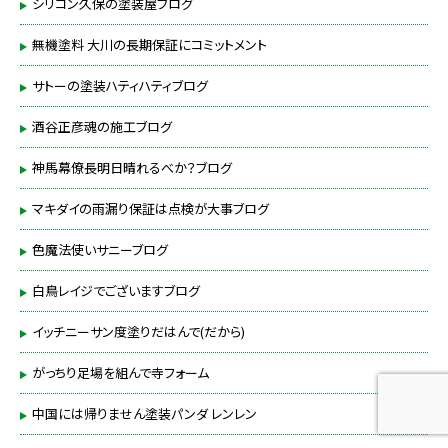
シリコン久保の塗装屋ブログ
無機塗料 大川の長期保証にコミットメント
サトーの塗装ハティハティブログ
酒谷正彦魂の施工ブログ
神馬幕僚長明日晴れるべか？ブログ
マキダイの雨漏り保証は点検が大事ブログ
色魔法使いサニーブログ
白鳥レイジでございますブログ
イッチニーサン度塗りだはんで(だから)
がっちり足場を組んで寺フォーム
中国には帰りません塗装パンダ レンレン