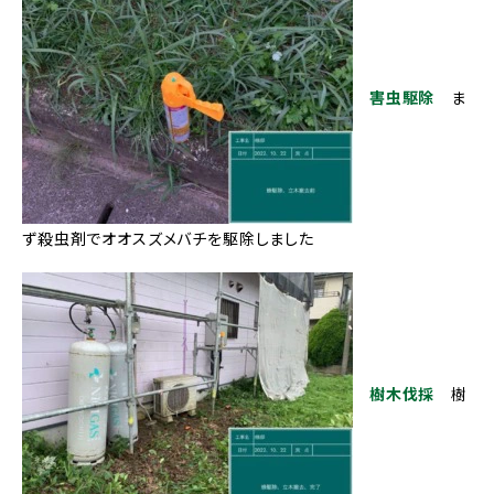
害虫駆除
ま
ず殺虫剤でオオスズメバチを駆除しました
樹木伐採
樹