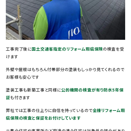
工事完了後に
国土交通省指定のリフォーム瑕疵保険
の検査を受
けます
外壁や屋根はもちろん付帯部分の塗装もしっかり見てくれるので
お客様も安心です
塗装工事も新築工事と同様に
公的機関の検査が有り防水5年保
証
も付きます
弊社では工事の仕上りに自信を持っているので
全棟リフォーム瑕
疵保険の検査と保証をお付けしています
※集合住宅や事業所など用途の違う住宅は対象外の場合があり