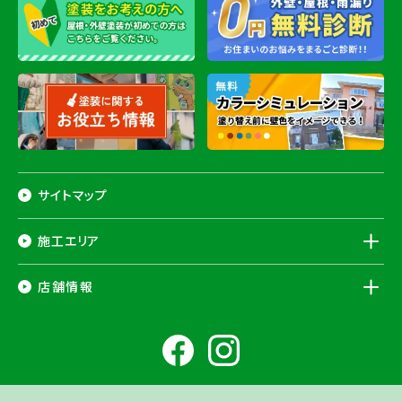
サイトマップ
施工エリア
千葉県
店舗情報
香取市
・香取郡（
多古町
、
東庄町
、
神崎町
）・
銚子市
・
旭市
・
匝瑳市
・
成
田市
・
富里市
・
佐倉市
・
千葉市若葉区
（※）・
稲毛区
（※）・
中央区
千葉県
（※）・
四街道市
・
八街市
・
東金市
・
山武市
・山武郡（
横芝光町
、
芝山
成田ショールーム店
町
）
大網白里市
・
九十九里町
・
茂原市
・
白子町
・
長生村
・
柏市
・
我孫子
住所
千葉県成田市土屋724-2
市
・
白井市
（※）・印旛郡（
酒々井町
）・
印西市
※一部地域を除きます。予めご了承ください。