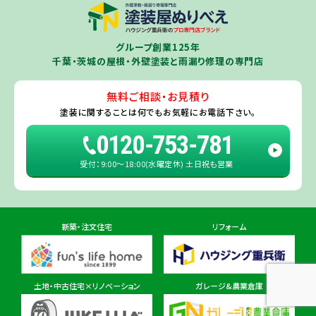
茨城県
千葉若葉ショールーム店
牛久市
・
つくば市
（※）・
つくばみらい市
・
龍ヶ崎市
・
土浦市
（※）・
取手
グループ創業125年
住所
千葉県千葉市若葉区殿台町80-3
市
・
守谷市
・
稲敷市
（※）・
行方市
・
潮来市
・
鹿嶋市
・
神栖市
・
阿見町
・
千葉・茨城の屋根・外壁塗装と雨漏り修理の専門店
利根町
・
河内町
（※）・
水戸市全域
※近接市町村はご相談ください（
ひ
たちなか市
・
那珂市
・
笠間市
・
城里町
・
大洗町
・
茨城町
）
無料ご相談・お見積り
旭・東総店
※一部地域を除きます。予めご了承ください。
塗装に関することは
何でもお気軽にお電話下さい。
住所
千葉県旭市二6457-1
0120-753-781
受付：9:00〜18:00(水曜定休) 土日祝も営業
佐倉ショールーム店
住所
千葉県佐倉市鏑木町474-1
新築・注文住宅
リフォーム
東金ショールーム店
住所
千葉県東金市東金540番地6
土地・中古住宅×リノベーション
ガレージ&農業倉庫