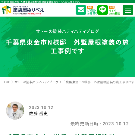
千葉・茨城の屋根・外壁塗装と雨漏り修理は塗装屋ぬりべえへお任せ下さい。
無料
無料
ご相談・
今すぐ
お見積り
LINE相談
サトーの塗装ハティハティブログ
千葉県東金市N様邸 外壁屋根塗装の施
工事例です
TOP
サトーの塗装ハティハティブログ
千葉県東金市N様邸 外壁屋根塗装の施工事例です
2023.10.12
佐藤 岳史
最終更新日時 :
2023.10.12