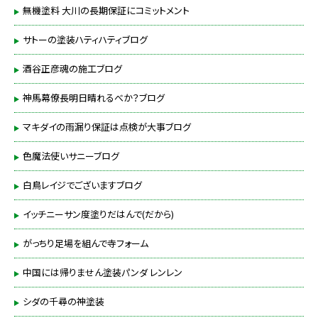
無機塗料 大川の長期保証にコミットメント
サトーの塗装ハティハティブログ
酒谷正彦魂の施工ブログ
神馬幕僚長明日晴れるべか？ブログ
マキダイの雨漏り保証は点検が大事ブログ
色魔法使いサニーブログ
白鳥レイジでございますブログ
イッチニーサン度塗りだはんで(だから)
がっちり足場を組んで寺フォーム
中国には帰りません塗装パンダ レンレン
シダの千尋の神塗装