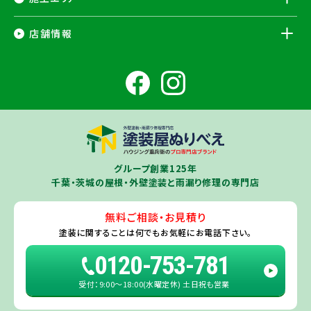
千葉県
店舗情報
香取市
・香取郡（
多古町
、
東庄町
、
神崎町
）・
銚子市
・
旭市
・
匝瑳市
・
成
田市
・
富里市
・
佐倉市
・
千葉市若葉区
（※）・
稲毛区
（※）・
中央区
千葉県
（※）・
四街道市
・
八街市
・
東金市
・
山武市
・山武郡（
横芝光町
、
芝山
成田ショールーム店
町
）
大網白里市
・
九十九里町
・
茂原市
・
白子町
・
長生村
・
柏市
・
我孫子
住所
千葉県成田市土屋724-2
市
・
白井市
（※）・印旛郡（
酒々井町
）・
印西市
※一部地域を除きます。予めご了承ください。
茨城県
千葉若葉ショールーム店
牛久市
・
つくば市
（※）・
つくばみらい市
・
龍ヶ崎市
・
土浦市
（※）・
取手
グループ創業125年
住所
千葉県千葉市若葉区殿台町80-3
市
・
守谷市
・
稲敷市
（※）・
行方市
・
潮来市
・
鹿嶋市
・
神栖市
・
阿見町
・
千葉・茨城の屋根・外壁塗装と雨漏り修理の専門店
利根町
・
河内町
（※）・
水戸市全域
※近接市町村はご相談ください（
ひ
たちなか市
・
那珂市
・
笠間市
・
城里町
・
大洗町
・
茨城町
）
無料ご相談・お見積り
旭・東総店
※一部地域を除きます。予めご了承ください。
塗装に関することは
何でもお気軽にお電話下さい。
住所
千葉県旭市二6457-1
0120-753-781
受付：9:00〜18:00(水曜定休) 土日祝も営業
佐倉ショールーム店