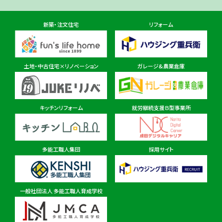
住所
千葉県佐倉市鏑木町474-1
新築・注文住宅
リフォーム
東金ショールーム店
住所
千葉県東金市東金540番地6
土地・中古住宅×リノベーション
ガレージ&農業倉庫
柏ショールーム店
住所
千葉県柏市十余二297-19
キッチンリフォーム
就労継続支援Ｂ型事業所
多能工職人集団
採用サイト
茨城県
茨城本店・水戸ショールーム
住所
茨城県水戸市見川町2135-6
一般社団法人 多能工職人育成学校
パルナ 稲敷・佐原ショールーム店