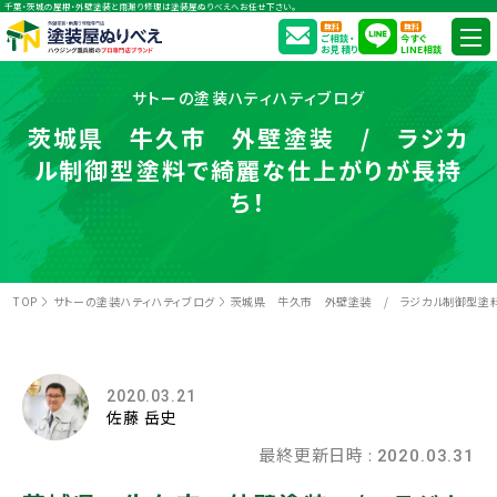
千葉・茨城の屋根・外壁塗装と雨漏り修理は塗装屋ぬりべえへお任せ下さい。
無料
無料
ご相談・
今すぐ
お見積り
LINE相談
サトーの塗装ハティハティブログ
茨城県 牛久市 外壁塗装 / ラジカ
ル制御型塗料で綺麗な仕上がりが長持
ち！
TOP
サトーの塗装ハティハティブログ
茨城県 牛久市 外壁塗装 / ラジカル制御型塗
2020.03.21
佐藤 岳史
最終更新日時 :
2020.03.31