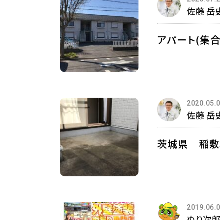
佐藤 岳
アパート(集
2020.05.
佐藤 岳
茨城県 稲敷
2019.06.
ぬり次