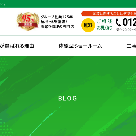
い。
塗装に関することは何でも
グループ創業125年
01
ご相談
屋根・外壁塗装と
無料
雨漏り修理の専門店
お見積り
：9:00
受付
えが選ばれる理由
体験型ショールーム
工
BLOG