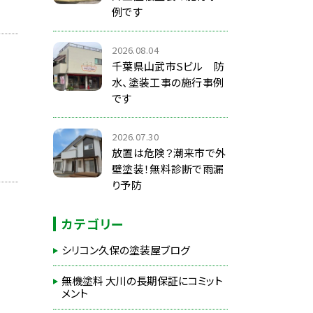
例です
2026.08.04
千葉県山武市Sビル 防
水、塗装工事の施行事例
です
2026.07.30
放置は危険？潮来市で外
壁塗装！無料診断で雨漏
り予防
カテゴリー
シリコン久保の塗装屋ブログ
無機塗料 大川の長期保証にコミット
メント