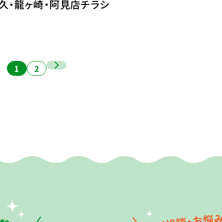
牛久・龍ヶ崎・阿見店チラシ
1
2