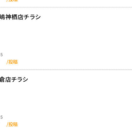
鹿嶋神栖店チラシ
05
郎
/投稿
佐倉店チラシ
05
郎
/投稿