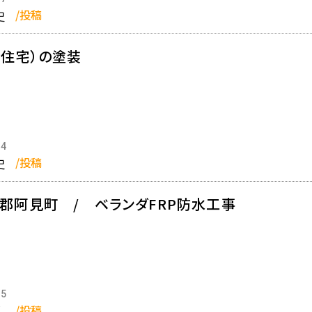
史
/投稿
合住宅）の塗装
04
史
/投稿
郡阿見町 / ベランダFRP防水工事
05
郎
/投稿