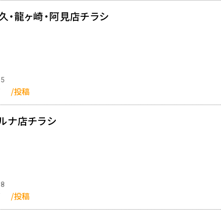
牛久・龍ヶ崎・阿見店チラシ
05
郎
/投稿
パルナ店チラシ
08
郎
/投稿