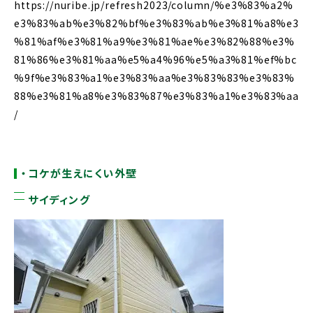
https://nuribe.jp/refresh2023/column/%e3%83%a2%
e3%83%ab%e3%82%bf%e3%83%ab%e3%81%a8%e3
%81%af%e3%81%a9%e3%81%ae%e3%82%88%e3%
81%86%e3%81%aa%e5%a4%96%e5%a3%81%ef%bc
%9f%e3%83%a1%e3%83%aa%e3%83%83%e3%83%
88%e3%81%a8%e3%83%87%e3%83%a1%e3%83%aa
/
・コケが生えにくい外壁
サイディング