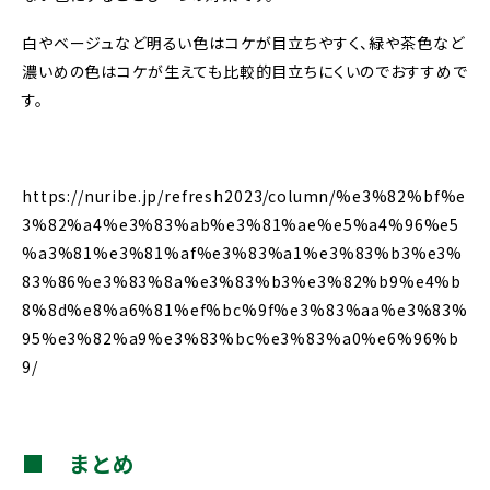
白やベージュなど明るい色はコケが目立ちやすく、緑や茶色など
濃いめの色はコケが生えても比較的目立ちにくいのでおすすめで
す。
https://nuribe.jp/refresh2023/column/%e3%82%bf%e
3%82%a4%e3%83%ab%e3%81%ae%e5%a4%96%e5
%a3%81%e3%81%af%e3%83%a1%e3%83%b3%e3%
83%86%e3%83%8a%e3%83%b3%e3%82%b9%e4%b
8%8d%e8%a6%81%ef%bc%9f%e3%83%aa%e3%83%
95%e3%82%a9%e3%83%bc%e3%83%a0%e6%96%b
9/
■ まとめ