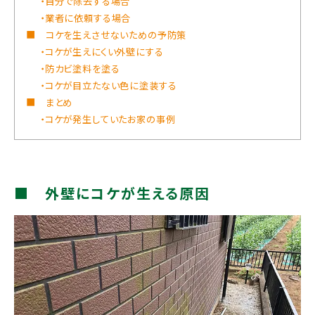
・自分で除去する場合
・業者に依頼する場合
■ コケを生えさせないための予防策
・コケが生えにくい外壁にする
・防カビ塗料を塗る
・コケが目立たない色に塗装する
■ まとめ
・コケが発生していたお家の事例
■ 外壁にコケが生える原因