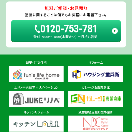
たちなか市
・
那珂市
・
笠間市
・
城里町
・
大洗町
・
茨城町
）
無料ご相談・お見積り
旭・東総店
※一部地域を除きます。予めご了承ください。
塗装に関することは
何でもお気軽にお電話下さい。
住所
千葉県旭市二6457-1
0120-753-781
受付：9:00〜18:00(水曜定休) 土日祝も営業
佐倉ショールーム店
住所
千葉県佐倉市鏑木町474-1
新築・注文住宅
リフォーム
東金ショールーム店
住所
千葉県東金市東金540番地6
土地・中古住宅×リノベーション
ガレージ&農業倉庫
柏ショールーム店
住所
千葉県柏市十余二297-19
キッチンリフォーム
就労継続支援Ｂ型事業所