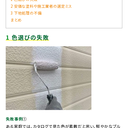
2 安価な塗料や施工業者の選定ミス
3 下地処理の不備
まとめ
1
色選びの失敗
失敗事例
➀
ある家庭では、カタログで見た色が素敵だと思い、鮮やかなブル