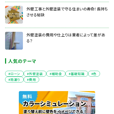
外壁工事と外壁塗装で守る住まいの寿命！長持ち
させる秘訣
外壁塗装の費用や仕上りは業者によって差があ
る？
人気のテーマ
#ローン
#外壁塗装
#補助金
#基礎知識
#色
#雨漏り
#費用