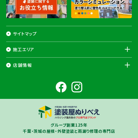
サイトマップ
施工エリア
千葉県
店舗情報
香取市
・香取郡（
多古町
、
東庄町
、
神崎町
）・
銚子市
・
旭市
・
匝瑳市
・
成
田市
・
富里市
・
佐倉市
・
千葉市若葉区
（※）・
稲毛区
（※）・
中央区
千葉県
（※）・
四街道市
・
八街市
・
東金市
・
山武市
・山武郡（
横芝光町
、
芝山
成田ショールーム店
町
）
大網白里市
・
九十九里町
・
茂原市
・
白子町
・
長生村
・
柏市
・
我孫子
住所
千葉県成田市土屋724-2
市
・
白井市
（※）・印旛郡（
酒々井町
）・
印西市
※一部地域を除きます。予めご了承ください。
茨城県
千葉若葉ショールーム店
牛久市
・
つくば市
（※）・
つくばみらい市
・
龍ヶ崎市
・
土浦市
（※）・
取手
グループ創業125年
住所
千葉県千葉市若葉区殿台町80-3
市
・
守谷市
・
稲敷市
（※）・
行方市
・
潮来市
・
鹿嶋市
・
神栖市
・
阿見町
・
千葉・茨城の屋根・外壁塗装と雨漏り修理の専門店
利根町
・
河内町
（※）・
水戸市全域
※近接市町村はご相談ください（
ひ