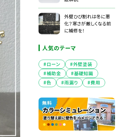
外壁ひび割れは冬に悪
化？寒さが厳しくなる前
に補修を！
人気のテーマ
#ローン
#外壁塗装
#補助金
#基礎知識
#色
#雨漏り
#費用