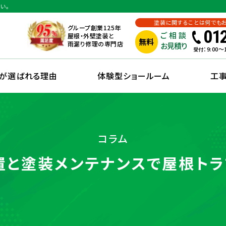
い。
塗装に関することは何でも
グループ創業125年
01
ご相談
屋根・外壁塗装と
無料
雨漏り修理の専門店
お見積り
：9:00
受付
えが選ばれる理由
体験型ショールーム
工
コラム
置と塗装メンテナンスで屋根トラ