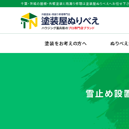
千葉・茨城の屋根・外壁塗装と雨漏り修理は塗装屋ぬりべえへお任せ下さ
塗装をお考えの方へ
ぬりべ
雪止め設