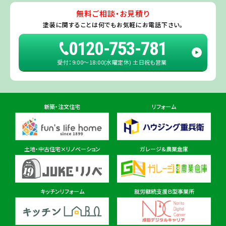
たちなか市
・
那珂市
・
笠間市
・
城里町
・
大洗町
・
茨城町
）
無料ご相談・お見積り
旭・東総店
※一部地域を除きます。予めご了承ください。
塗装に関することは
何でもお気軽にお電話下さい。
住所
千葉県旭市二6457-1
0120-753-781
受付：9:00〜18:00(水曜定休) 土日祝も営業
佐倉ショールーム店
住所
千葉県佐倉市鏑木町474-1
新築・注文住宅
リフォーム
東金ショールーム店
住所
千葉県東金市東金540番地6
土地・中古住宅×リノベーション
ガレージ&農業倉庫
柏ショールーム店
住所
千葉県柏市十余二297-19
キッチンリフォーム
就労継続支援Ｂ型事業所