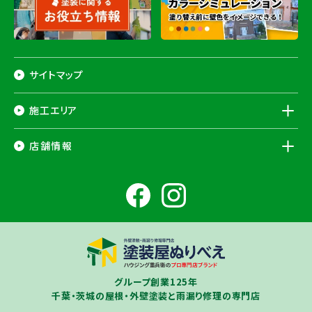
サイトマップ
施工エリア
千葉県
店舗情報
香取市
・香取郡（
多古町
、
東庄町
、
神崎町
）・
銚子市
・
旭市
・
匝瑳市
・
成
田市
・
富里市
・
佐倉市
・
千葉市若葉区
（※）・
稲毛区
（※）・
中央区
千葉県
（※）・
四街道市
・
八街市
・
東金市
・
山武市
・山武郡（
横芝光町
、
芝山
成田ショールーム店
町
）
大網白里市
・
九十九里町
・
茂原市
・
白子町
・
長生村
・
柏市
・
我孫子
住所
千葉県成田市土屋724-2
市
・
白井市
（※）・印旛郡（
酒々井町
）・
印西市
※一部地域を除きます。予めご了承ください。
茨城県
千葉若葉ショールーム店
牛久市
・
つくば市
（※）・
つくばみらい市
・
龍ヶ崎市
・
土浦市
（※）・
取手
グループ創業125年
住所
千葉県千葉市若葉区殿台町80-3
市
・
守谷市
・
稲敷市
（※）・
行方市
・
潮来市
・
鹿嶋市
・
神栖市
・
阿見町
・
千葉・茨城の屋根・外壁塗装と雨漏り修理の専門店
利根町
・
河内町
（※）・
水戸市全域
※近接市町村はご相談ください（
ひ