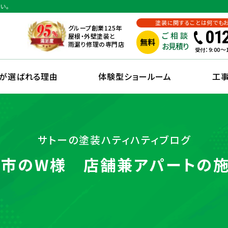
い。
塗装に関することは何でも
グループ創業125年
01
ご相談
屋根・外壁塗装と
無料
雨漏り修理の専門店
お見積り
：9:00
受付
えが選ばれる理由
体験型ショールーム
工
サトーの塗装ハティハティブログ
市のW様 店舗兼アパートの