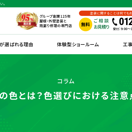
い。
塗装に関することは何でも
グループ創業125年
01
ご相談
屋根・外壁塗装と
無料
雨漏り修理の専門店
お見積り
：9:00
受付
えが選ばれる理由
体験型ショールーム
工
コラム
の色とは？色選びにおける注意