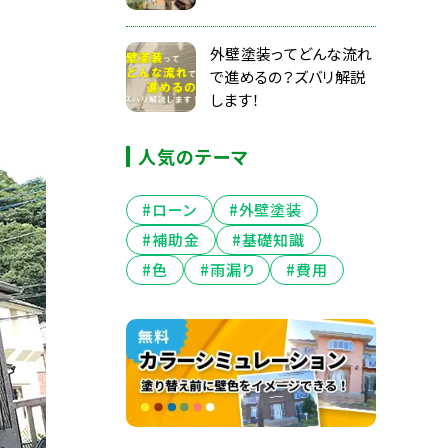
外壁塗装ってどんな流れ
で進めるの？ズバリ解説
します！
人気のテーマ
#ローン
#外壁塗装
#補助金
#基礎知識
#色
#雨漏り
#費用