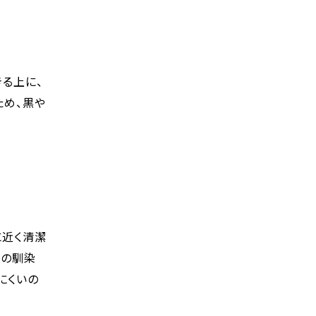
る上に、
ため、黒や
に近く清潔
との馴染
にくいの