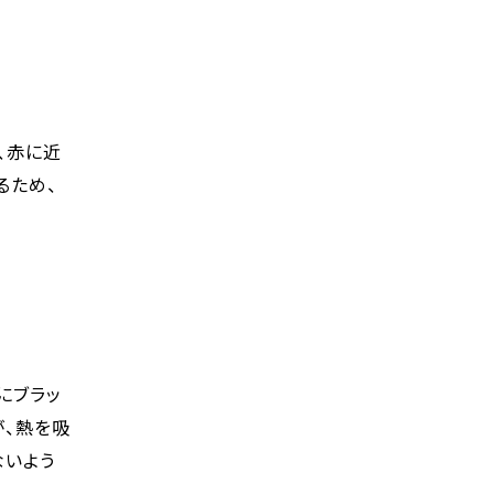
、赤に近
るため、
にブラッ
が、熱を吸
ないよう