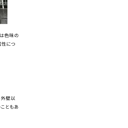
相は色味の
属性につ
、外壁以
うこともあ