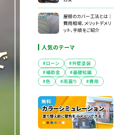
屋根のカバー工法とは｜
費用相場、メリットデメリ
ット、手順をご紹介
人気のテーマ
#ローン
#外壁塗装
#補助金
#基礎知識
#色
#雨漏り
#費用