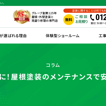
い。
塗装に関することは何でも
グループ創業125年
01
ご相談
屋根・外壁塗装と
無料
雨漏り修理の専門店
お見積り
：9:00
受付
えが選ばれる理由
体験型ショールーム
工
コラム
に！屋根塗装のメンテナンスで